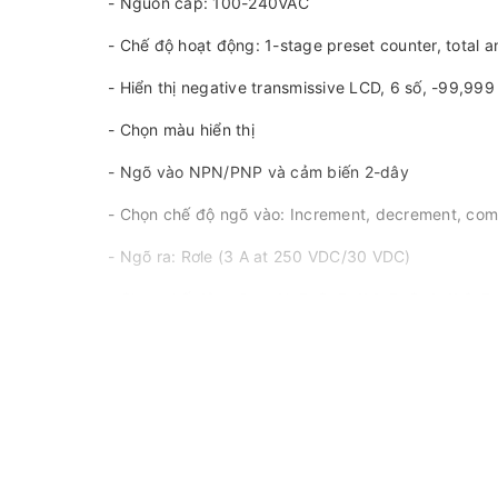
- Nguồn cấp: 100-240VAC
- Chế độ hoạt động: 1-stage preset counter, total a
- Hiển thị negative transmissive LCD, 6 số, -99,99
- Chọn màu hiển thị
- Ngõ vào NPN/PNP và cảm biến 2-dây
- Chọn chế độ ngõ vào: Increment, decrement, c
- Ngõ ra: Rơle (3 A at 250 VDC/30 VDC)
- Chọn chế độ ngõ ra: N, F, C, R, K-1, P, Q, A, K-2, D,
- Ngõ ra tác động nhanh: 0.01 ~ 99.99s
- Chức năng đếm: 1-stage counter / 1-stage counter
- Tốc độ: 30Hz / 5kHz
- Có nguồn cho thiết bị ngoài: 12VDC, 100mA