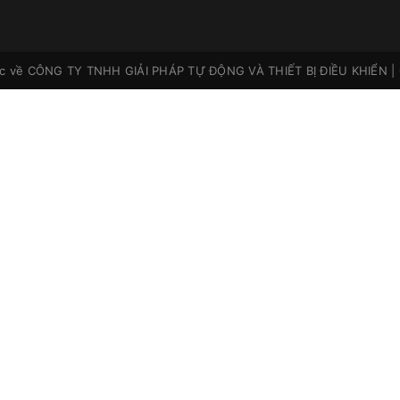
ộc về
CÔNG TY TNHH GIẢI PHÁP TỰ ĐỘNG VÀ THIẾT BỊ ĐIỀU KHIỂN
|