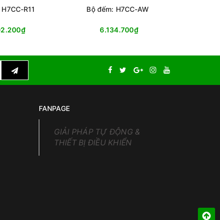
: H7CC-R11
Bộ đếm: H7CC-AW
Bộ đ
02.200₫
6.134.700₫
4
FANPAGE
GIẢI PHÁP TỰ ĐỘNG &
THIẾT BỊ ĐIỀU KHIỂN