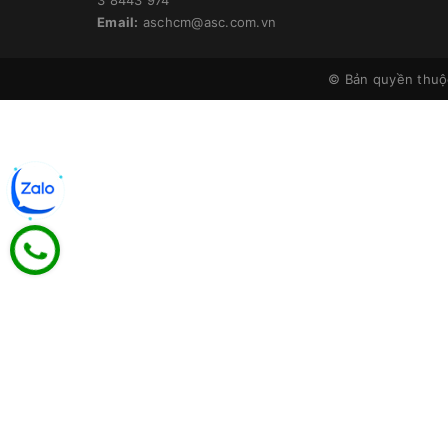
Email:
aschcm@asc.com.vn
© Bản quyền thu