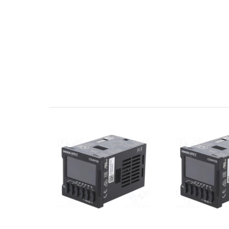
- Cấp bảo vệ: IP54
- Tiêu chuẩn: UL, CSA, EN, CE. IP54