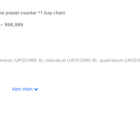
nd preset counter *1 (lưạ chọn)
9 ~ 999,999
ommand (UP/DOWN A), individual (UP/DOWN B), quadrature (UP/D
 L
Xem thêm
 with total counter