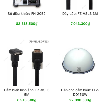
Bộ điều khiển: FH-2052
Dây cáp: FZ-VSL3 3M
82.318.500₫
7.043.300₫
Cảm biến hình ảnh: FZ-VSL3
Đèn cho cảm biến: FLV-
5M
DD150W
8.913.300₫
22.390.500₫