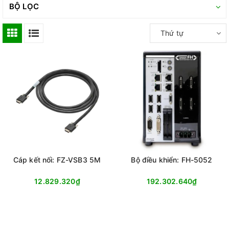
BỘ LỌC
Thứ tự
Cáp kết nối: FZ-VSB3 5M
Bộ điều khiển: FH-5052
12.829.320₫
192.302.640₫