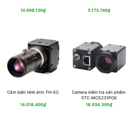
10.968.100₫
5.173.740₫
Cảm biến hình ảnh: FH-SC
Camera kiểm tra sản phẩm:
STC-MCS231POE
14.018.400₫
18.934.300₫