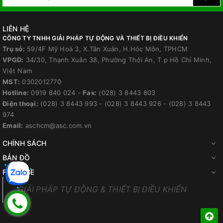
LIÊN HỆ
CÔNG TY TNHH GIẢI PHÁP TỰ ĐỘNG VÀ THIẾT BỊ ĐIỀU KHIỂN
Trụ sở:
59/4F Mỹ Hoà 3, X.Tân Xuân, H.Hóc Môn, TPHCM
VPGD:
34/30, Thạnh Xuân 38, Phường Thới An, T.p Hồ Chí Minh,
Việt Nam
MST:
0302012770
Hotline:
0919 840 024
-
Fax:
(028) 3 8443 803
Điện thoại:
(028) 3 8443 993
-
(028) 3 8443 926
-
(028) 3 8443
974
Email:
aschcm@asc.com.vn
CHÍNH SÁCH
BẢN ĐỒ
FANPAGE
GIẢI PHÁP TỰ ĐỘNG & THIẾT BỊ ĐIỀU KHIỂN