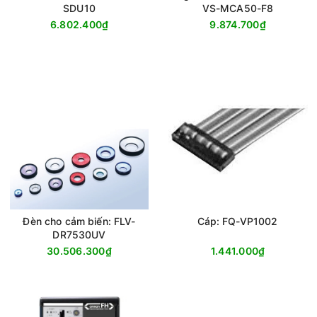
SDU10
VS-MCA50-F8
6.802.400₫
9.874.700₫
Đèn cho cảm biến: FLV-
Cáp: FQ-VP1002
DR7530UV
30.506.300₫
1.441.000₫