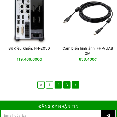
Bộ điều khiển: FH-2050
Cảm biến hình ảnh: FH-VUAB
2M
119.466.600₫
653.400₫
«
1
2
3
»
ĐĂNG KÝ NHẬN TIN