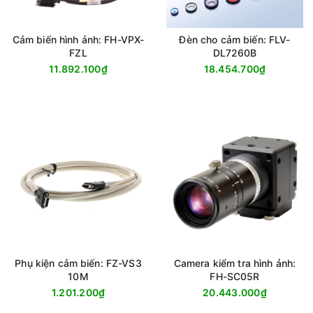
Cảm biến hình ảnh: FH-VPX-
Đèn cho cảm biến: FLV-
FZL
DL7260B
11.892.100₫
18.454.700₫
Phụ kiện cảm biến: FZ-VS3
Camera kiểm tra hình ảnh:
10M
FH-SC05R
1.201.200₫
20.443.000₫