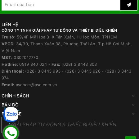
LIÊN HỆ
CÔNG TY TNHH GIẢI PHÁP TỰ ĐỘNG VÀ THIẾT BỊ ĐIỀU KHIỂN
Trụ sở:
59/4F Mỹ Hoà 3, X.Tân Xuân, H.Hóc Môn, TPHCM
VPGD:
34/30, Thạnh Xuân 38, Phường Thới An, T.p Hồ Chí Minh,
Việt Nam
MST:
0302012770
Hotline:
0919 840 024
-
Fax:
(028) 3 8443 803
Điện thoại:
(028) 3 8443 993
-
(028) 3 8443 926
-
(028) 3 8443
974
Email:
aschcm@asc.com.vn
CHÍNH SÁCH
BẢN ĐỒ
FANPAGE
GIẢI PHÁP TỰ ĐỘNG & THIẾT BỊ ĐIỀU KHIỂN