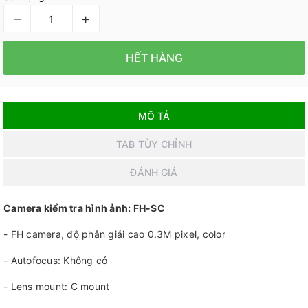
–
+
HẾT HÀNG
MÔ TẢ
TAB TÙY CHỈNH
ĐÁNH GIÁ
Camera kiểm tra hình ảnh: FH-SC
- FH camera, độ phân giải cao 0.3M pixel, color
- Autofocus: Không có
- Lens mount: C mount