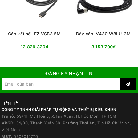
Cáp kết nối: FZ-VSB3 5M
Dây cáp: V430-W8LU-3M
12.829.320₫
3.153.700₫
ĐĂNG KÝ NHẬN TIN
LIÊN HỆ
CÔNG TY TNHH GIẢI PHÁP TỰ ĐỘNG VÀ THIẾT BỊ ĐIỀU KHIỂN
Trụ sở:
59/4F Mỹ Hoà 3, X.Tân Xuân, H.Hóc Môn, TPHCM
VPGD:
34/30, Thạnh Xuân 38, Phường Thới An, T.p Hồ Chí Minh,
Việt Nam
MST:
0302012770