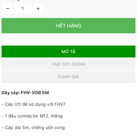
–
+
HẾT HÀNG
MÔ TẢ
TAB TÙY CHỈNH
ĐÁNH GIÁ
Dây cáp: FHV-VDB 5M
- Cáp I/O để sử dụng với FHV7
- 1 đầu connector M12, thẳng
- Cáp dài 5m, chống uốn cong