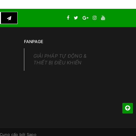
FANPAGE
GIẢI PHÁP TỰ ĐỘNG &
THIẾT BỊ ĐIỀU KHIỂN
Cung cấp bởi
Sapo