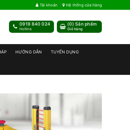
Tài khoản
Hệ thống cửa hàng
0919 840 024
(
0
) Sản phẩm
Hotline
Giỏ hàng
HÁP
HƯỚNG DẪN
TUYỂN DỤNG