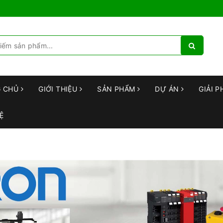
G CHỦ
GIỚI THIỆU
SẢN PHẨM
DỰ ÁN
GIẢI P
Ệ