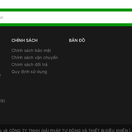
CHÍNH SÁCH
BẢN ĐỒ
Chính sách bảo mật
Chính sách vận chuyển
Chính sách đổi trả
Quy định sử dụng
ồ
28)
ộc về
CÔNG TY TNHH GIẢI PHÁP TỰ ĐỘNG VÀ THIẾT BỊ ĐIỀU KHIỂN
|