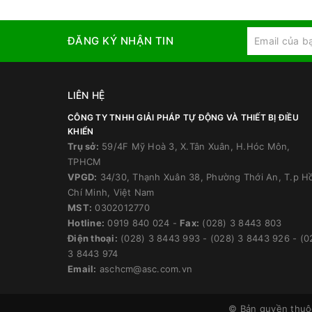
ĐĂNG KÝ NHẬN TIN
LIÊN HỆ
CÔNG TY TNHH GIẢI PHÁP TỰ ĐỘNG VÀ THIẾT BỊ ĐIỀU
KHIỂN
Trụ sở:
59/4F Mỹ Hoà 3, X.Tân Xuân, H.Hóc Môn,
TPHCM
VPGD:
34/30, Thạnh Xuân 38, Phường Thới An, T.p H
Chí Minh, Việt Nam
MST:
0302012770
Hotline:
0919 840 024
-
Fax:
(028) 3 8443 803
Điện thoại:
(028) 3 8443 993
-
(028) 3 8443 926
-
(0
3 8443 974
Email:
aschcm@asc.com.vn
© Bản quyền thu