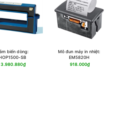
ảm biến dòng:
Mô đun máy in nhiệt:
HOP1500-SB
EM5820H
3.980.880₫
918.000₫