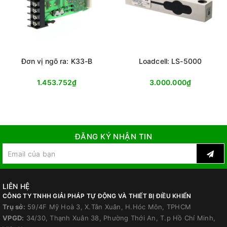
Đơn vị ngõ ra: K33-B
Loadcell: LS-5000
1.453.752₫
3.000.000₫
ĐĂNG KÝ NHẬN TIN
LIÊN HỆ
CÔNG TY TNHH GIẢI PHÁP TỰ ĐỘNG VÀ THIẾT BỊ ĐIỀU KHIỂN
Trụ sở:
59/4F Mỹ Hoà 3, X.Tân Xuân, H.Hóc Môn, TPHCM
VPGD:
34/30, Thạnh Xuân 38, Phường Thới An, T.p Hồ Chí Minh,