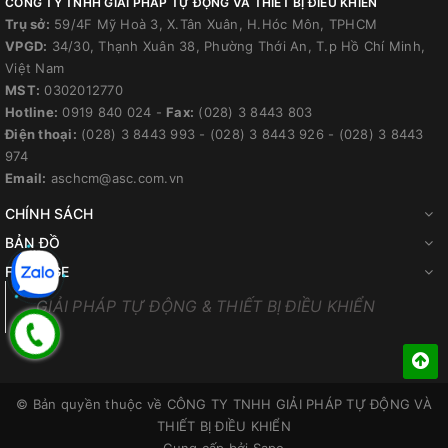
CÔNG TY TNHH GIẢI PHÁP TỰ ĐỘNG VÀ THIẾT BỊ ĐIỀU KHIỂN
Trụ sở:
59/4F Mỹ Hoà 3, X.Tân Xuân, H.Hóc Môn, TPHCM
VPGD:
34/30, Thạnh Xuân 38, Phường Thới An, T.p Hồ Chí Minh,
Việt Nam
MST:
0302012770
Hotline:
0919 840 024
-
Fax:
(028) 3 8443 803
Điện thoại:
(028) 3 8443 993
-
(028) 3 8443 926
-
(028) 3 8443
974
Email:
aschcm@asc.com.vn
CHÍNH SÁCH
BẢN ĐỒ
FANPAGE
GIẢI PHÁP TỰ ĐỘNG & THIẾT BỊ ĐIỀU KHIỂN
© Bản quyền thuộc về
CÔNG TY TNHH GIẢI PHÁP TỰ ĐỘNG VÀ
THIẾT BỊ ĐIỀU KHIỂN