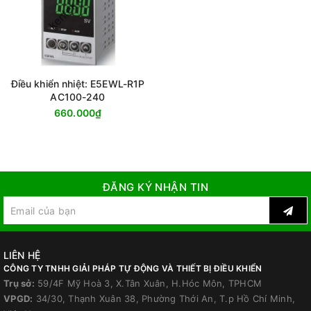
Điều khiển nhiệt: E5EWL-R1P
AC100-240
660.000₫
ĐĂNG KÝ NHẬN TIN
LIÊN HỆ
CÔNG TY TNHH GIẢI PHÁP TỰ ĐỘNG VÀ THIẾT BỊ ĐIỀU KHIỂN
Trụ sở:
59/4F Mỹ Hoà 3, X.Tân Xuân, H.Hóc Môn, TPHCM
VPGD:
34/30, Thạnh Xuân 38, Phường Thới An, T.p Hồ Chí Minh,