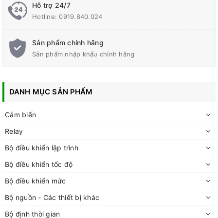
Đặc điểm chung
Hỗ trợ 24/7
Hotline:
0919.840.024
Thân máy được thiết kế với kích thước ngắn hơn, cho phép
gắn trong bảng điều khiển mỏng.
Sản phẩm chính hãng
Counter đa năng H7CX-A Omron hạn chế thời gian cài đặt
Sản phẩm nhập khẩu chính hãng
giúp cải thiện vấn đề cài đặt không chính xác, hoạt động với độ
tin cậy cao hơn.
Chế độ bộ đếm đôi đã được thêm vào cho phép sử dụng hai
DANH MỤC SẢN PHẨM
bộ đếm chỉ với một đơn vị (cho dòng có 2 ngõ vào (2-stage)).
Cảm biến
Relay
Bộ điều khiển lập trình
Bộ điều khiển tốc độ
Bộ điều khiển mức
Bộ nguồn - Các thiết bị khác
Bộ định thời gian