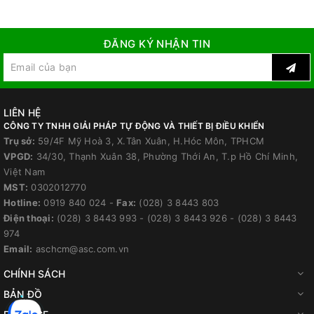
ĐĂNG KÝ NHẬN TIN
LIÊN HỆ
CÔNG TY TNHH GIẢI PHÁP TỰ ĐỘNG VÀ THIẾT BỊ ĐIỀU KHIỂN
Trụ sở:
59/4F Mỹ Hoà 3, X.Tân Xuân, H.Hóc Môn, TPHCM
VPGD:
34/30, Thạnh Xuân 38, Phường Thới An, T.p Hồ Chí Minh,
Việt Nam
MST:
0302012770
Hotline:
0919 840 024
-
Fax:
(028) 3 8443 803
Điện thoại:
(028) 3 8443 993
-
(028) 3 8443 926
-
(028) 3 8443
974
Email:
aschcm@asc.com.vn
CHÍNH SÁCH
BẢN ĐỒ