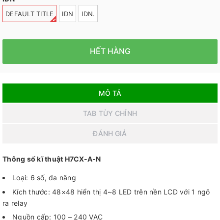
DEFAULT TITLE
IDN
IDN.
HẾT HÀNG
MÔ TẢ
TAB TÙY CHỈNH
ĐÁNH GIÁ
Thông số kĩ thuật H7CX-A-N
Loại: 6 số, đa năng
Kích thước: 48×48 hiển thị 4~8 LED trên nền LCD với 1 ngõ
ra relay
Nguồn cấp: 100 – 240 VAC