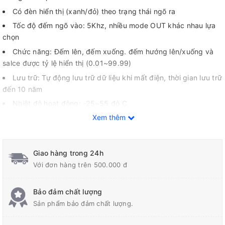
Có đèn hiển thị (xanh/đỏ) theo trạng thái ngõ ra
Tốc độ đếm ngõ vào: 5Khz, nhiều mode OUT khác nhau lựa
chọn
Chức năng: Đếm lên, đếm xuống. đếm hướng lên/xuống và
salce được tỷ lệ hiển thị (0.01~99.99)
Lưu trữ: Tự động lưu trữ dữ liệu khi mất điện, thời gian lưu trữ
đến 10 năm
Nhiệt độ hoạt động: -25~55 độ C
Xem thêm
Tính năng
Lắp đặt đơn giản, dễ dàng bảo trì, thiết kế với tuổi thọ cao.
Counter đa năng H7CX-A-N Omron có chức năng Key-
Giao hàng trong 24h
Protection, giúp bảo vệ máy, duy trì hiệu suất hoạt động ổn định
Với đơn hàng trên 500.000 đ
trong thời gian lâu dài.
Được sản xuất theo tiêu chuẩn bảo vệ IEC IP66, UL508 Type
Bảo đảm chất lượng
4X (trong nhà) chỉ dành cho bề mặt bảng điều khiển và chỉ khi
Sản phẩm bảo đảm chất lượng.
sử dụng bao bì chống nước Y92S-29.