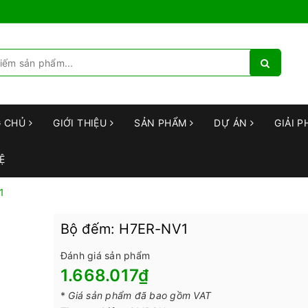
G CHỦ
GIỚI THIỆU
SẢN PHẨM
DỰ ÁN
GIẢI P
Ệ
1
Bộ đếm: H7ER-NV1
Đánh giá sản phẩm
1.668.017₫
*
Giá sản phẩm đã bao gồm VAT