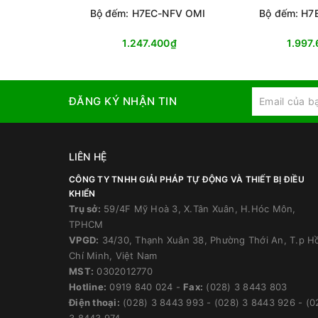
Bộ đếm: H7EC-NFV OMI
Bộ đếm: H7
1.247.400₫
1.997
ĐĂNG KÝ NHẬN TIN
LIÊN HỆ
CÔNG TY TNHH GIẢI PHÁP TỰ ĐỘNG VÀ THIẾT BỊ ĐIỀU
KHIỂN
Trụ sở:
59/4F Mỹ Hoà 3, X.Tân Xuân, H.Hóc Môn,
TPHCM
VPGD:
34/30, Thạnh Xuân 38, Phường Thới An, T.p H
Chí Minh, Việt Nam
MST:
0302012770
Hotline:
0919 840 024
-
Fax:
(028) 3 8443 803
Điện thoại:
(028) 3 8443 993
-
(028) 3 8443 926
-
(0
3 8443 974