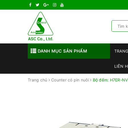
DANH MỤC SẢN PHẨM
TRAN
LIÊN H
Trang chủ
Counter có pin nuôi
Bộ đếm: H7ER-NV