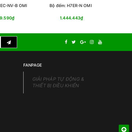
7EC-NV-B OMI
Bộ đếm: H7ER-N OMI
Bộ đếm th
19.590₫
1.444.443₫
1
FANPAGE
GIẢI PHÁP TỰ ĐỘNG &
THIẾT BỊ ĐIỀU KHIỂN