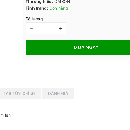
Thương hiệu:
OMRON
Tình trạng:
Còn hàng
Số lượng
–
+
MUA NGAY
TAB TÙY CHỈNH
ĐÁNH GIÁ
ếm lên