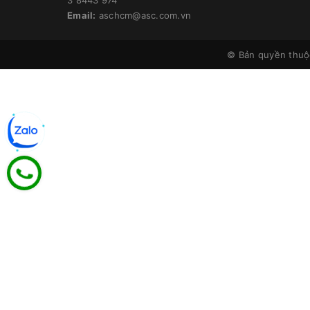
Email:
aschcm@asc.com.vn
© Bản quyền thu