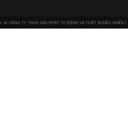
ộc về
CÔNG TY TNHH GIẢI PHÁP TỰ ĐỘNG VÀ THIẾT BỊ ĐIỀU KHIỂN
|