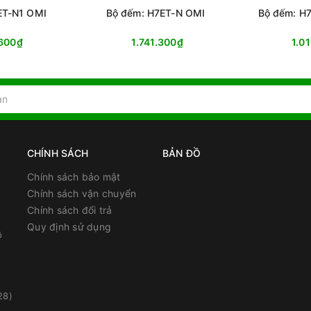
ET-N1 OMI
Bộ đếm: H7ET-N OMI
Bộ đếm: H
.600₫
1.741.300₫
1.0
CHÍNH SÁCH
BẢN ĐỒ
Chính sách bảo mật
Chính sách vận chuyển
Chính sách đổi trả
Quy định sử dụng
ồ
28)