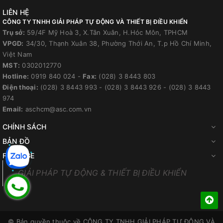
LIÊN HỆ
CÔNG TY TNHH GIẢI PHÁP TỰ ĐỘNG VÀ THIẾT BỊ ĐIỀU KHIỂN
Trụ sở:
59/4F Mỹ Hoà 3, X.Tân Xuân, H.Hóc Môn, TPHCM
VPGD:
34/30, Thạnh Xuân 38, Phường Thới An, T.p Hồ Chí Minh,
Việt Nam
MST:
0302012770
Hotline:
0919 840 024
-
Fax:
(028) 3 8443 803
Điện thoại:
(028) 3 8443 993
-
(028) 3 8443 926
-
(028) 3 8443
974
Email:
aschcm@asc.com.vn
CHÍNH SÁCH
BẢN ĐỒ
FANPAGE
GIẢI PHÁP TỰ ĐỘNG & THIẾT BỊ ĐIỀU KHIỂN
© Bản quyền thuộc về
CÔNG TY TNHH GIẢI PHÁP TỰ ĐỘNG VÀ