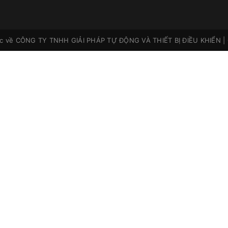
ộc về
CÔNG TY TNHH GIẢI PHÁP TỰ ĐỘNG VÀ THIẾT BỊ ĐIỀU KHIỂN
|