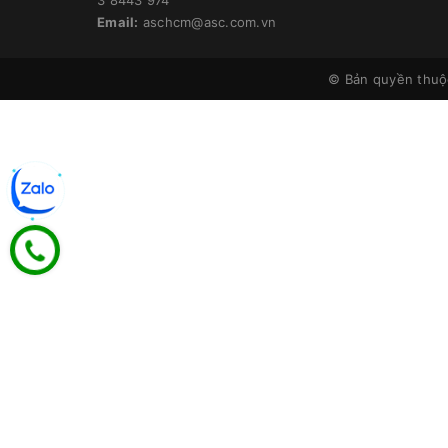
Email:
aschcm@asc.com.vn
© Bản quyền thu