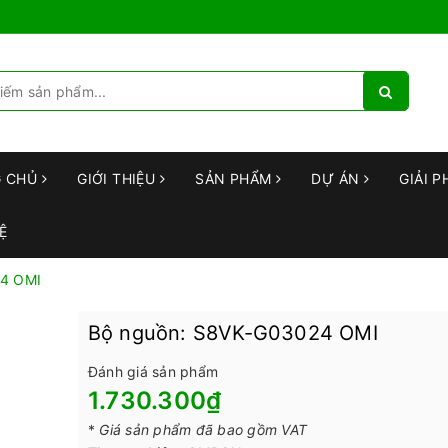
G CHỦ
GIỚI THIỆU
SẢN PHẨM
DỰ ÁN
GIẢI P
Ệ
24 OMI
Bộ nguồn: S8VK-G03024 OMI
Đánh giá sản phẩm
1.730.300₫
*
Giá sản phẩm đã bao gồm VAT