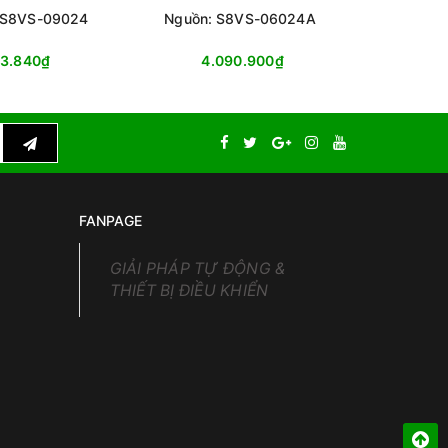
 S8VS-09024
Nguồn: S8VS-06024A
Nguồn:
83.840₫
4.090.900₫
4
FANPAGE
GIẢI PHÁP TỰ ĐỘNG &
THIẾT BỊ ĐIỀU KHIỂN