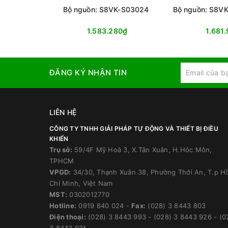
Bộ nguồn: S8VK-S03024
Bộ nguồn: S8V
1.583.280₫
1.681
ĐĂNG KÝ NHẬN TIN
LIÊN HỆ
CÔNG TY TNHH GIẢI PHÁP TỰ ĐỘNG VÀ THIẾT BỊ ĐIỀU
KHIỂN
Trụ sở:
59/4F Mỹ Hoà 3, X.Tân Xuân, H.Hóc Môn,
TPHCM
VPGD:
34/30, Thạnh Xuân 38, Phường Thới An, T.p H
Chí Minh, Việt Nam
MST:
0302012770
Hotline:
0919 840 024
-
Fax:
(028) 3 8443 803
Điện thoại:
(028) 3 8443 993
-
(028) 3 8443 926
-
(0
3 8443 974