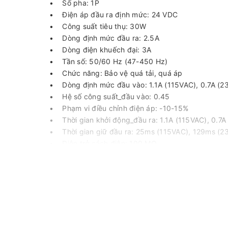
• Số pha: 1P
• Điện áp đầu ra định mức: 24 VDC
• Công suất tiêu thụ: 30W
• Dòng định mức đầu ra: 2.5A
• Dòng điện khuếch đại: 3A
• Tần số: 50/60 Hz (47-450 Hz)
• Chức năng: Bảo vệ quá tải, quá áp
• Dòng định mức đầu vào: 1.1A (115VAC), 0.7A (2
• Hệ số công suất_đầu vào: 0.45
• Phạm vi điều chỉnh điện áp: -10-15%
• Thời gian khởi động_đầu ra: 1.1A (115VAC), 0.7
• Thời gian giữ đầu ra: 25ms (115VAC), 129ms (2
• Điện trở cách điện: 100 MΩ
• Tuổi thọ: 10 năm
• Cấp độ bảo vệ: IP20
• Nhiệt độ môi trường: -40-70°C
• Độ ẩm môi trường: 0-95%RH