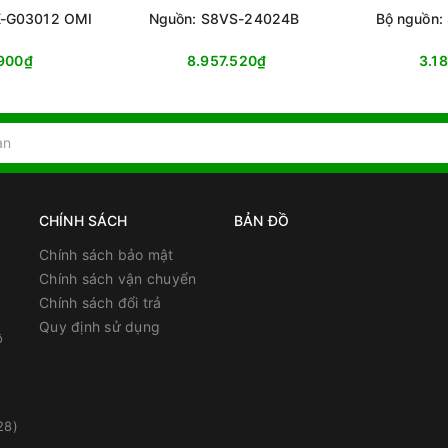
K-G03012 OMI
Nguồn: S8VS-24024B
Bộ nguồn:
.900₫
8.957.520₫
3.1
CHÍNH SÁCH
BẢN ĐỒ
Chính sách bảo mật
Chính sách vận chuyển
Chính sách đổi trả
Quy định sử dụng
ồ
28)