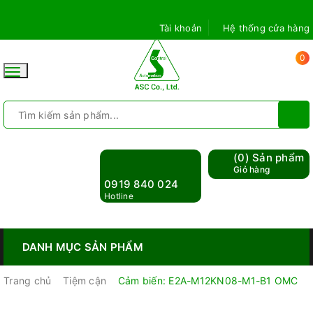
Tài khoản
Hệ thống cửa hàng
0
Toggle
navigation
(
0
) Sản phẩm
Giỏ hàng
0919 840 024
Hotline
DANH MỤC SẢN PHẨM
Trang chủ
Tiệm cận
Cảm biến: E2A-M12KN08-M1-B1 OMC