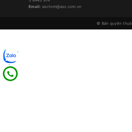
Email:
aschcm@asc.com.vn
© Bản quyền thu