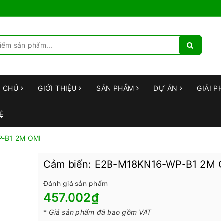
G CHỦ
GIỚI THIỆU
SẢN PHẨM
DỰ ÁN
GIẢI P
Ệ
P-B1 2M OMI
Cảm biến: E2B-M18KN16-WP-B1 2M 
Đánh giá sản phẩm
457.002₫
*
Giá sản phẩm đã bao gồm VAT