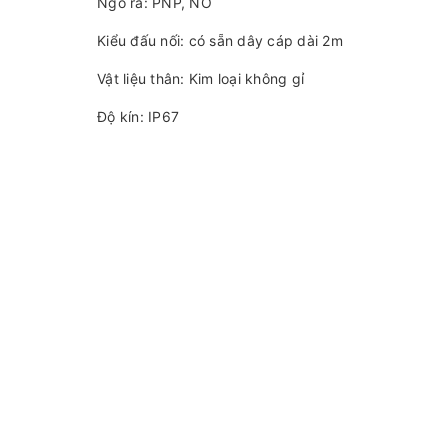
Ngõ ra: PNP, NO
Kiểu đấu nối: có sẵn dây cáp dài 2m
Vật liệu thân: Kim loại không gỉ
Độ kín: IP67