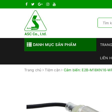
DANH MỤC SẢN PHẨM
TRAN
LIÊN H
Trang chủ
Tiệm cận
Cảm biến: E2B-M18KN16-W