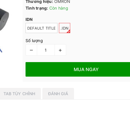
Thương hiệu:
OMRON
Tình trạng:
Còn hàng
IDN
DEFAULT TITLE
.IDN
Số lượng
–
+
MUA NGAY
TAB TÙY CHỈNH
ĐÁNH GIÁ