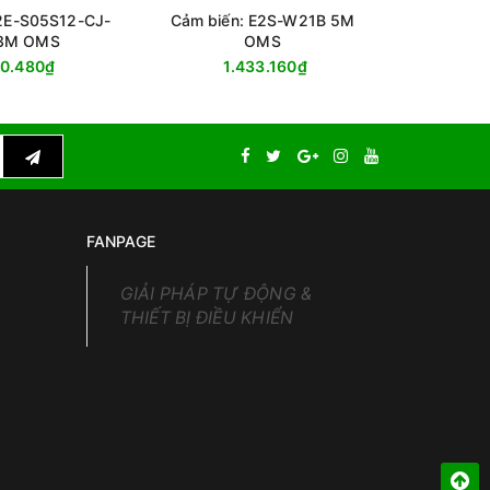
E2E-S05S12-CJ-
Cảm biến: E2S-W21B 5M
Cảm biế
.3M OMS
OMS
80.480₫
1.433.160₫
FANPAGE
GIẢI PHÁP TỰ ĐỘNG &
THIẾT BỊ ĐIỀU KHIỂN