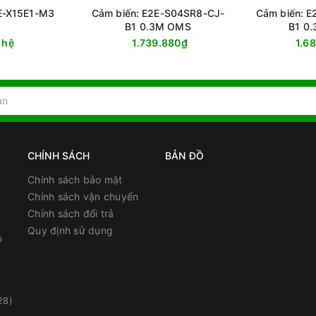
E-X15E1-M3
Cảm biến: E2E-S04SR8-CJ-
Cảm biến: 
B1 0.3M OMS
B1 0
 hệ
1.739.880₫
1.6
CHÍNH SÁCH
BẢN ĐỒ
Chính sách bảo mật
Chính sách vận chuyển
Chính sách đổi trả
Quy định sử dụng
ồ
28)