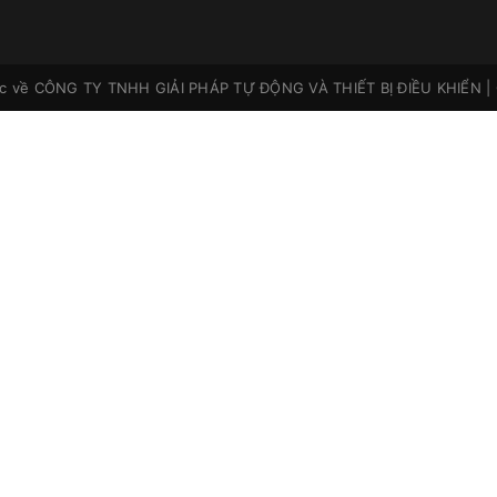
ộc về
CÔNG TY TNHH GIẢI PHÁP TỰ ĐỘNG VÀ THIẾT BỊ ĐIỀU KHIỂN
|