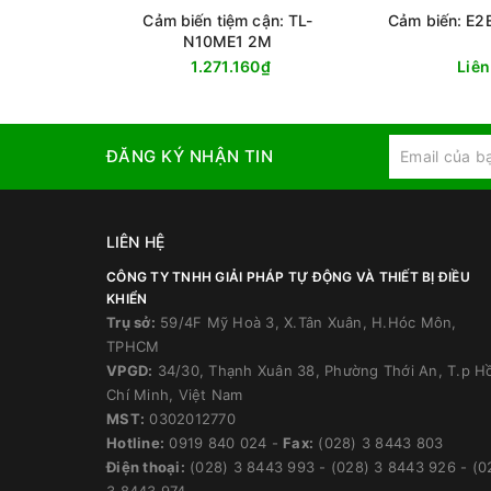
Cảm biến tiệm cận: TL-
Cảm biến: E2
N10ME1 2M
1.271.160₫
Liên
ĐĂNG KÝ NHẬN TIN
LIÊN HỆ
CÔNG TY TNHH GIẢI PHÁP TỰ ĐỘNG VÀ THIẾT BỊ ĐIỀU
KHIỂN
Trụ sở:
59/4F Mỹ Hoà 3, X.Tân Xuân, H.Hóc Môn,
TPHCM
VPGD:
34/30, Thạnh Xuân 38, Phường Thới An, T.p H
Chí Minh, Việt Nam
MST:
0302012770
Hotline:
0919 840 024
-
Fax:
(028) 3 8443 803
Điện thoại:
(028) 3 8443 993
-
(028) 3 8443 926
-
(0
3 8443 974