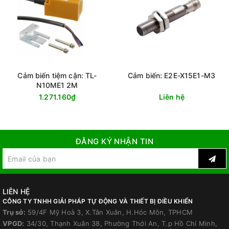
Cảm biến tiệm cận: TL-
Cảm biến: E2E-X15E1-M3
N10ME1 2M
1.271.160₫
Liên hệ
ĐĂNG KÝ NHẬN TIN
LIÊN HỆ
CÔNG TY TNHH GIẢI PHÁP TỰ ĐỘNG VÀ THIẾT BỊ ĐIỀU KHIỂN
Trụ sở:
59/4F Mỹ Hoà 3, X.Tân Xuân, H.Hóc Môn, TPHCM
VPGD:
34/30, Thạnh Xuân 38, Phường Thới An, T.p Hồ Chí Minh,