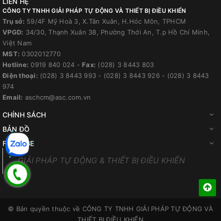
LIÊN HỆ
CÔNG TY TNHH GIẢI PHÁP TỰ ĐỘNG VÀ THIẾT BỊ ĐIỀU KHIỂN
Trụ sở:
59/4F Mỹ Hoà 3, X.Tân Xuân, H.Hóc Môn, TPHCM
VPGD:
34/30, Thạnh Xuân 38, Phường Thới An, T.p Hồ Chí Minh,
Việt Nam
MST:
0302012770
Hotline:
0919 840 024
-
Fax:
(028) 3 8443 803
Điện thoại:
(028) 3 8443 993
-
(028) 3 8443 926
-
(028) 3 8443
974
Email:
aschcm@asc.com.vn
CHÍNH SÁCH
BẢN ĐỒ
FANPAGE
GIẢI PHÁP TỰ ĐỘNG & THIẾT BỊ ĐIỀU KHIỂN
© Bản quyền thuộc về
CÔNG TY TNHH GIẢI PHÁP TỰ ĐỘNG VÀ
THIẾT BỊ ĐIỀU KHIỂN