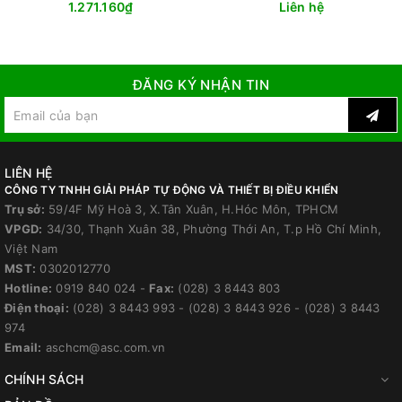
1.271.160₫
Liên hệ
ĐĂNG KÝ NHẬN TIN
LIÊN HỆ
CÔNG TY TNHH GIẢI PHÁP TỰ ĐỘNG VÀ THIẾT BỊ ĐIỀU KHIỂN
Trụ sở:
59/4F Mỹ Hoà 3, X.Tân Xuân, H.Hóc Môn, TPHCM
VPGD:
34/30, Thạnh Xuân 38, Phường Thới An, T.p Hồ Chí Minh,
Việt Nam
MST:
0302012770
Hotline:
0919 840 024
-
Fax:
(028) 3 8443 803
Điện thoại:
(028) 3 8443 993
-
(028) 3 8443 926
-
(028) 3 8443
974
Email:
aschcm@asc.com.vn
CHÍNH SÁCH