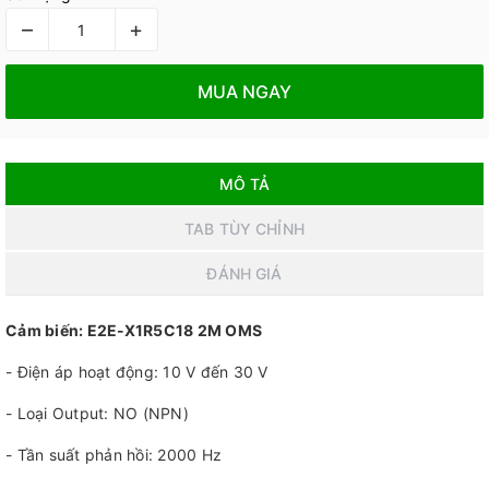
–
+
MUA NGAY
MÔ TẢ
TAB TÙY CHỈNH
ĐÁNH GIÁ
Cảm biến: E2E-X1R5C18 2M OMS
- Điện áp hoạt động: 10 V đến 30 V
- Loại Output: NO (NPN)
- Tần suất phản hồi: 2000 Hz