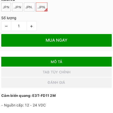
JPN
.JPN
JPN.
.JPN.
Số lượng
–
+
MUA NGAY
MÔ TẢ
TAB TÙY CHỈNH
ĐÁNH GIÁ
Cảm biến quang: E3T-FD11 2M
- Nguồn cấp: 12 - 24 VDC