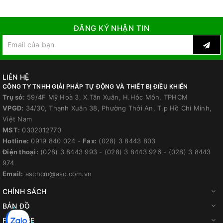
ĐĂNG KÝ NHẬN TIN
LIÊN HỆ
CÔNG TY TNHH GIẢI PHÁP TỰ ĐỘNG VÀ THIẾT BỊ ĐIỀU KHIỂN
Trụ sở:
59/4F Mỹ Hoà 3, X.Tân Xuân, H.Hóc Môn, TPHCM
VPGD:
34/30, Thạnh Xuân 38, Phường Thới An, T.p Hồ Chí Minh,
Việt Nam
MST:
0302012770
Hotline:
0919 840 024
-
Fax:
(028) 3 8443 803
Điện thoại:
(028) 3 8443 993
-
(028) 3 8443 926
-
(028) 3 8443
974
Email:
aschcm@asc.com.vn
CHÍNH SÁCH
BẢN ĐỒ
FANPAGE