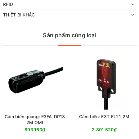
RFID
THIẾT BỊ KHÁC
Sản phẩm cùng loại
Cảm biến quang: E3FA-DP13
Cảm biến: E3T-FL21 2M
2M OMI
893.160₫
2.801.520₫