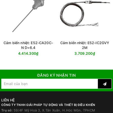
Cảm biến nhiệt: E52-CA20C-
Cảm biến nhiệt: E52-IC2GVY
N D=6.4
2M
4.414.300₫
3.709.200₫
ĐĂNG KÝ NHẬN TIN
LIÊN HỆ
CÔNG TY TNHH GIẢI PHÁP TỰ ĐỘNG VÀ THIẾT BỊ ĐIỀU KHIỂN
Trụ sở:
59/4F Mỹ Hoà 3, X.Tân Xuân, H.Hóc Môn, TPHCM