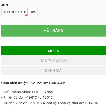
JPN
DEFAULT TITLE
JPN
HẾT HÀNG
MÔ TẢ
TAB TÙY CHỈNH
ĐÁNH GIÁ
Cảm biến nhiệt: E52-P20AY D=6.4 4M
- Kiểu thành phần: Pt100, 3 dây
- Nhiệt độ đo: −196°C to 450°C
- Đường kính đầu đo: M6.4. Vặt liệu bảo vệ đầu đo: SUS316