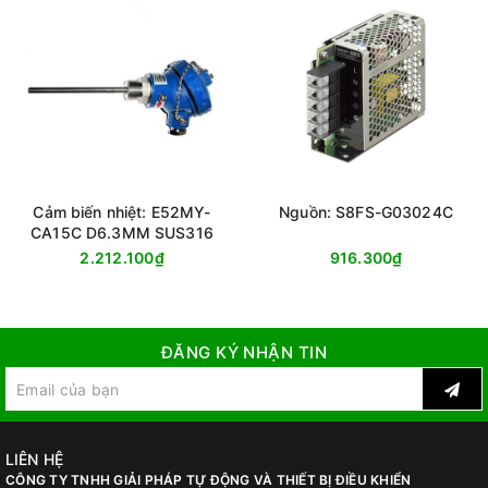
Cảm biến nhiệt: E52MY-
Nguồn: S8FS-G03024C
CA15C D6.3MM SUS316
2.212.100₫
916.300₫
ĐĂNG KÝ NHẬN TIN
LIÊN HỆ
CÔNG TY TNHH GIẢI PHÁP TỰ ĐỘNG VÀ THIẾT BỊ ĐIỀU KHIỂN