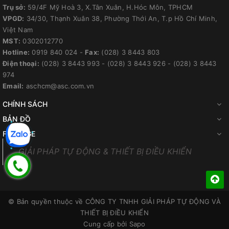
Trụ sở:
59/4F Mỹ Hoà 3, X.Tân Xuân, H.Hóc Môn, TPHCM
VPGD:
34/30, Thạnh Xuân 38, Phường Thới An, T.p Hồ Chí Minh,
Việt Nam
MST:
0302012770
Hotline:
0919 840 024
-
Fax:
(028) 3 8443 803
Điện thoại:
(028) 3 8443 993
-
(028) 3 8443 926
-
(028) 3 8443
974
Email:
aschcm@asc.com.vn
CHÍNH SÁCH
BẢN ĐỒ
FANPAGE
GIẢI PHÁP TỰ ĐỘNG & THIẾT BỊ ĐIỀU KHIỂN
© Bản quyền thuộc về
CÔNG TY TNHH GIẢI PHÁP TỰ ĐỘNG VÀ
THIẾT BỊ ĐIỀU KHIỂN
Cung cấp bởi
Sapo