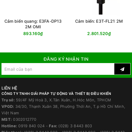
Cảm biến quang: E3FA-DP13
Cảm biến: E3T-FL21 2M
2M OMI
893.160₫
2.801.520₫
ĐĂNG KÝ NHẬN TIN
LIÊN HỆ
CÔNG TY TNHH GIẢI PHÁP TỰ ĐỘNG VÀ THIẾT BỊ ĐIỀU KHIỂN
Trụ sở:
59/4F Mỹ Hoà 3, X.Tân Xuân, H.Hóc Môn, TPHCM
VPGD:
34/30, Thạnh Xuân 38, Phường Thới An, T.p Hồ Chí Minh,
Việt Nam
MST:
0302012770
Hotline:
0919 840 024
-
Fax:
(028) 3 8443 803