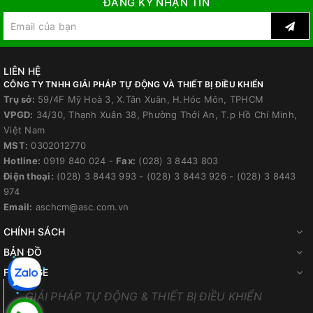
ĐĂNG KÝ NHẬN TIN
LIÊN HỆ
CÔNG TY TNHH GIẢI PHÁP TỰ ĐỘNG VÀ THIẾT BỊ ĐIỀU KHIỂN
Trụ sở:
59/4F Mỹ Hoà 3, X.Tân Xuân, H.Hóc Môn, TPHCM
VPGD:
34/30, Thạnh Xuân 38, Phường Thới An, T.p Hồ Chí Minh,
Việt Nam
MST:
0302012770
Hotline:
0919 840 024
-
Fax:
(028) 3 8443 803
Điện thoại:
(028) 3 8443 993
-
(028) 3 8443 926
-
(028) 3 8443
974
Email:
aschcm@asc.com.vn
CHÍNH SÁCH
BẢN ĐỒ
FANPAGE
GIẢI PHÁP TỰ ĐỘNG & THIẾT BỊ ĐIỀU KHIỂN