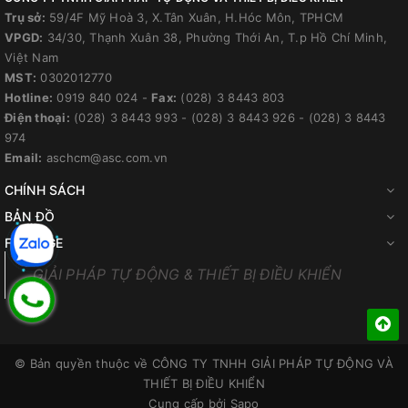
Trụ sở:
59/4F Mỹ Hoà 3, X.Tân Xuân, H.Hóc Môn, TPHCM
VPGD:
34/30, Thạnh Xuân 38, Phường Thới An, T.p Hồ Chí Minh,
Việt Nam
MST:
0302012770
Hotline:
0919 840 024
-
Fax:
(028) 3 8443 803
Điện thoại:
(028) 3 8443 993
-
(028) 3 8443 926
-
(028) 3 8443
974
Email:
aschcm@asc.com.vn
CHÍNH SÁCH
BẢN ĐỒ
FANPAGE
GIẢI PHÁP TỰ ĐỘNG & THIẾT BỊ ĐIỀU KHIỂN
© Bản quyền thuộc về
CÔNG TY TNHH GIẢI PHÁP TỰ ĐỘNG VÀ
THIẾT BỊ ĐIỀU KHIỂN
Cung cấp bởi
Sapo