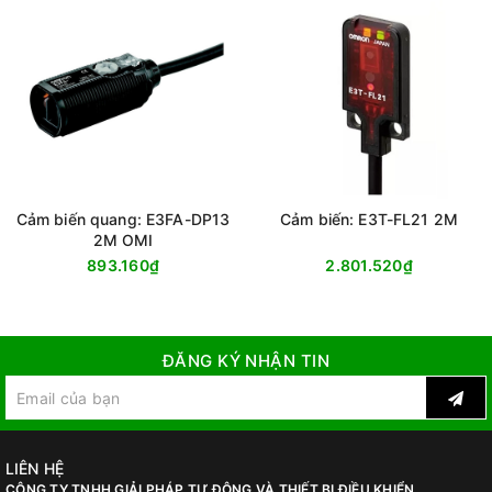
Cảm biến quang: E3FA-DP13
Cảm biến: E3T-FL21 2M
2M OMI
893.160₫
2.801.520₫
ĐĂNG KÝ NHẬN TIN
LIÊN HỆ
CÔNG TY TNHH GIẢI PHÁP TỰ ĐỘNG VÀ THIẾT BỊ ĐIỀU KHIỂN