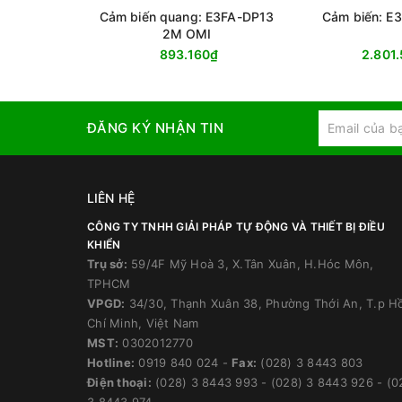
Cảm biến quang: E3FA-DP13
Cảm biến: E
2M OMI
893.160₫
2.801
ĐĂNG KÝ NHẬN TIN
LIÊN HỆ
CÔNG TY TNHH GIẢI PHÁP TỰ ĐỘNG VÀ THIẾT BỊ ĐIỀU
KHIỂN
Trụ sở:
59/4F Mỹ Hoà 3, X.Tân Xuân, H.Hóc Môn,
TPHCM
VPGD:
34/30, Thạnh Xuân 38, Phường Thới An, T.p H
Chí Minh, Việt Nam
MST:
0302012770
Hotline:
0919 840 024
-
Fax:
(028) 3 8443 803
Điện thoại:
(028) 3 8443 993
-
(028) 3 8443 926
-
(0
3 8443 974