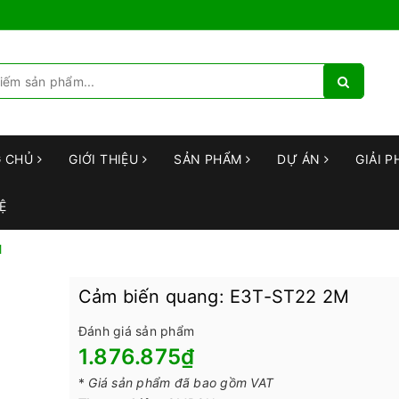
G CHỦ
GIỚI THIỆU
SẢN PHẨM
DỰ ÁN
GIẢI P
Ệ
M
Cảm biến quang: E3T-ST22 2M
Đánh giá sản phẩm
1.876.875₫
*
Giá sản phẩm đã bao gồm VAT