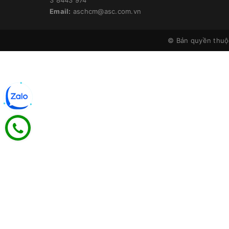
Email:
aschcm@asc.com.vn
© Bản quyền thu