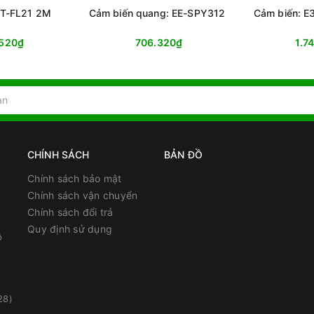
3T-FL21 2M
Cảm biến quang: EE-SPY312
Cảm biến: 
.520₫
706.320₫
1.7
CHÍNH SÁCH
BẢN ĐỒ
Chính sách bảo mật
Chính sách vận chuyển
Chính sách đổi trả
Quy định sử dụng
ồ
28)