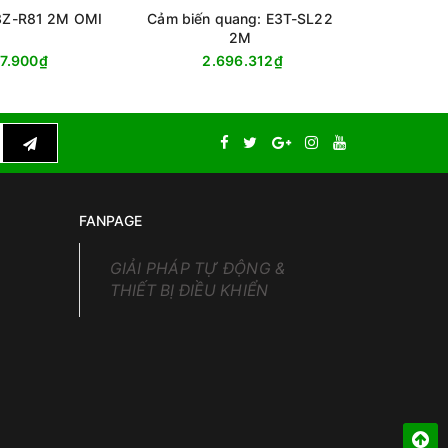
E3Z-R81 2M OMI
Cảm biến quang: E3T-SL22
Cảm biế
2M
47.900₫
2.696.312₫
9
FANPAGE
GIẢI PHÁP TỰ ĐỘNG &
THIẾT BỊ ĐIỀU KHIỂN