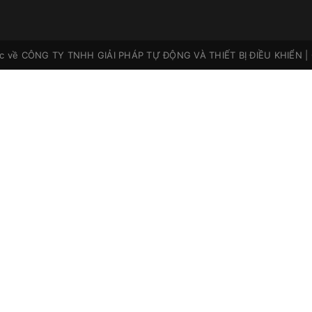
ộc về
CÔNG TY TNHH GIẢI PHÁP TỰ ĐỘNG VÀ THIẾT BỊ ĐIỀU KHIỂN
|