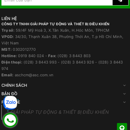
LIÊN HỆ
CÔNG TY TNHH GIẢI PHÁP TỰ ĐỘNG VÀ THIẾT BỊ ĐIỀU KHIỂN
Trụ sở:
59/4F Mỹ Hoà 3, X.Tân Xuân, H.Hóc Môn, TPHCM
VPGD:
34/30, Thạnh Xuân 38, Phường Thới An, T.p Hồ Chí Minh,
Việt Nam
MST:
0302012770
Hotline:
0919 840 024
-
Fax:
(028) 3 8443 803
Điện thoại:
(028) 3 8443 993
-
(028) 3 8443 926
-
(028) 3 8443
974
Email:
aschcm@asc.com.vn
CHÍNH SÁCH
BẢN ĐỒ
FANPAGE
GIẢI PHÁP TỰ ĐỘNG & THIẾT BỊ ĐIỀU KHIỂN