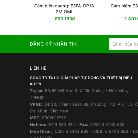
Cảm biến quang: E3FA-DP13
Cảm biến: E
2M OMI
893.160₫
2.801
ĐĂNG KÝ NHẬN TIN
LIÊN HỆ
CÔNG TY TNHH GIẢI PHÁP TỰ ĐỘNG VÀ THIẾT BỊ ĐIỀU
KHIỂN
Trụ sở:
59/4F Mỹ Hoà 3, X.Tân Xuân, H.Hóc Môn,
TPHCM
VPGD:
34/30, Thạnh Xuân 38, Phường Thới An, T.p H
Chí Minh, Việt Nam
MST:
0302012770
Hotline:
0919 840 024
-
Fax:
(028) 3 8443 803
Điện thoại:
(028) 3 8443 993
-
(028) 3 8443 926
-
(0
3 8443 974