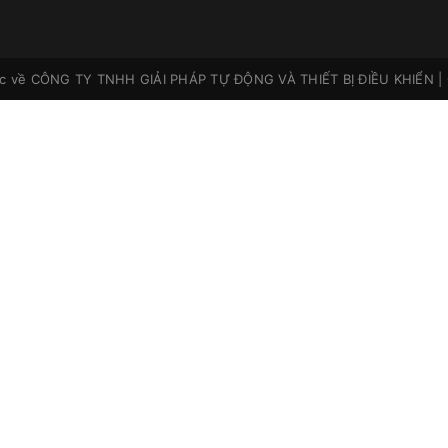
ộc về
CÔNG TY TNHH GIẢI PHÁP TỰ ĐỘNG VÀ THIẾT BỊ ĐIỀU KHIỂN
|