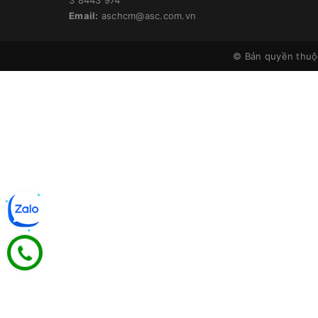
Email:
aschcm@asc.com.vn
© Bản quyền thu