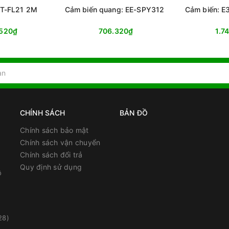
3T-FL21 2M
Cảm biến quang: EE-SPY312
Cảm biến: 
.520₫
706.320₫
1.7
CHÍNH SÁCH
BẢN ĐỒ
Chính sách bảo mật
Chính sách vận chuyển
Chính sách đổi trả
Quy định sử dụng
ồ
28)