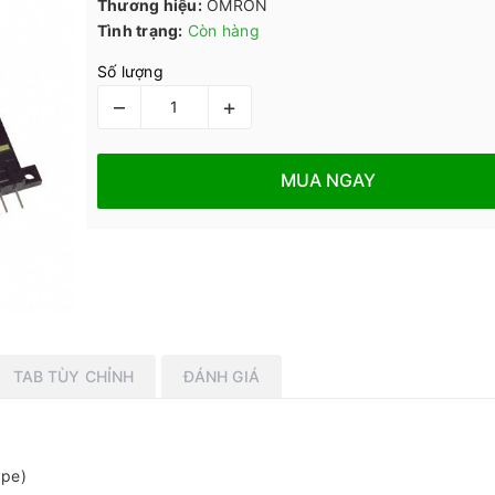
Thương hiệu:
OMRON
Tình trạng:
Còn hàng
Số lượng
–
+
MUA NGAY
TAB TÙY CHỈNH
ĐÁNH GIÁ
ype)