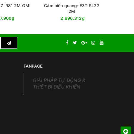
E3Z-R81 2M OMI
Cảm biến quang: E3T-SL22
Cảm biế
2M
47.900₫
2.696.312₫
9
FANPAGE
GIẢI PHÁP TỰ ĐỘNG &
THIẾT BỊ ĐIỀU KHIỂN