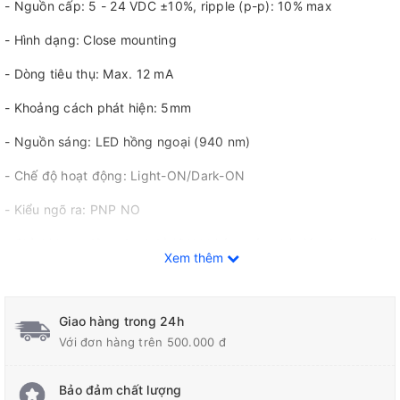
- Nguồn cấp: 5 - 24 VDC ±10%, ripple (p-p): 10% max
- Hình dạng: Close mounting
- Dòng tiêu thụ: Max. 12 mA
- Khoảng cách phát hiện: 5mm
- Nguồn sáng: LED hồng ngoại (940 nm)
- Chế độ hoạt động: Light-ON/Dark-ON
- Kiểu ngõ ra: PNP NO
- Chỉ thị hoạt động: Led đỏ (ON khi ánh sáng bị gián đoạn với
Xem thêm
các model A,R)
- Tần số đáp ứng: 1 kHz min.
Giao hàng trong 24h
- Kiểu kết nối: kiểu chân hàn
Với đơn hàng trên 500.000 đ
Bảo đảm chất lượng