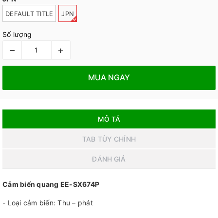
DEFAULT TITLE
JPN
Số lượng
–
+
MUA NGAY
MÔ TẢ
TAB TÙY CHỈNH
ĐÁNH GIÁ
Cảm biến quang EE-SX674P
- Loại cảm biến: Thu – phát