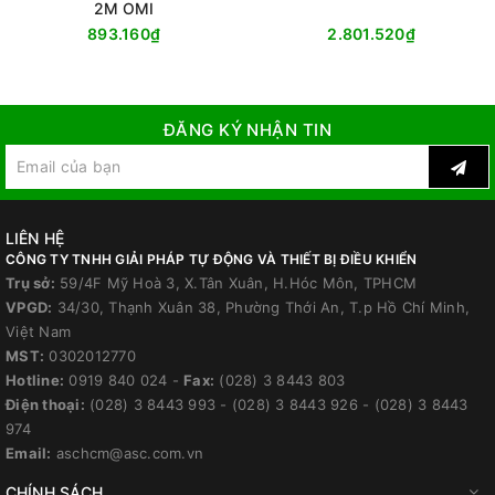
2M OMI
893.160₫
2.801.520₫
ĐĂNG KÝ NHẬN TIN
LIÊN HỆ
CÔNG TY TNHH GIẢI PHÁP TỰ ĐỘNG VÀ THIẾT BỊ ĐIỀU KHIỂN
Trụ sở:
59/4F Mỹ Hoà 3, X.Tân Xuân, H.Hóc Môn, TPHCM
VPGD:
34/30, Thạnh Xuân 38, Phường Thới An, T.p Hồ Chí Minh,
Việt Nam
MST:
0302012770
Hotline:
0919 840 024
-
Fax:
(028) 3 8443 803
Điện thoại:
(028) 3 8443 993
-
(028) 3 8443 926
-
(028) 3 8443
974
Email:
aschcm@asc.com.vn
CHÍNH SÁCH