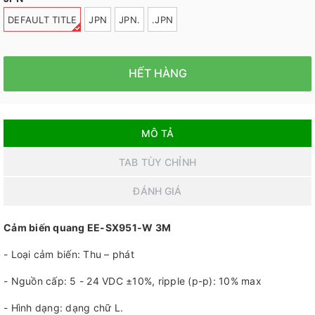
DEFAULT TITLE
JPN
JPN.
.JPN
HẾT HÀNG
MÔ TẢ
TAB TÙY CHỈNH
ĐÁNH GIÁ
Cảm biến quang EE-SX951-W 3M
- Loại cảm biến: Thu – phát
- Nguồn cấp: 5 - 24 VDC ±10%, ripple (p-p): 10% max
- Hình dạng: dạng chữ L.