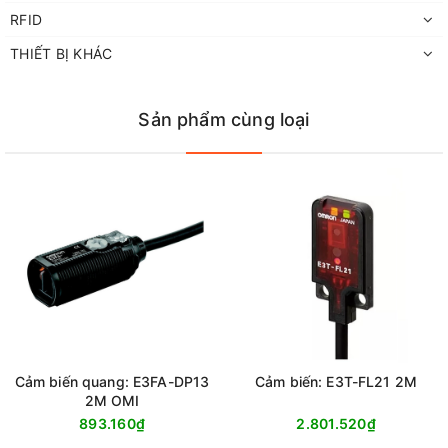
RFID
THIẾT BỊ KHÁC
Sản phẩm cùng loại
Cảm biến quang: E3FA-DP13
Cảm biến: E3T-FL21 2M
2M OMI
893.160₫
2.801.520₫