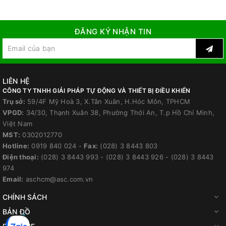
ĐĂNG KÝ NHẬN TIN
LIÊN HỆ
CÔNG TY TNHH GIẢI PHÁP TỰ ĐỘNG VÀ THIẾT BỊ ĐIỀU KHIỂN
Trụ sở:
59/4F Mỹ Hoà 3, X.Tân Xuân, H.Hóc Môn, TPHCM
VPGD:
34/30, Thạnh Xuân 38, Phường Thới An, T.p Hồ Chí Minh,
Việt Nam
MST:
0302012770
Hotline:
0919 840 024
-
Fax:
(028) 3 8443 803
Điện thoại:
(028) 3 8443 993
-
(028) 3 8443 926
-
(028) 3 8443
974
Email:
aschcm@asc.com.vn
CHÍNH SÁCH
BẢN ĐỒ