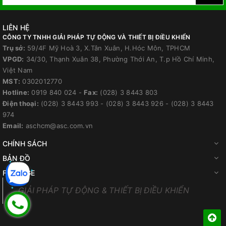
LIÊN HỆ
CÔNG TY TNHH GIẢI PHÁP TỰ ĐỘNG VÀ THIẾT BỊ ĐIỀU KHIỂN
Trụ sở:
59/4F Mỹ Hoà 3, X.Tân Xuân, H.Hóc Môn, TPHCM
VPGD:
34/30, Thạnh Xuân 38, Phường Thới An, T.p Hồ Chí Minh,
Việt Nam
MST:
0302012770
Hotline:
0919 840 024
-
Fax:
(028) 3 8443 803
Điện thoại:
(028) 3 8443 993
-
(028) 3 8443 926
-
(028) 3 8443
974
Email:
aschcm@asc.com.vn
CHÍNH SÁCH
BẢN ĐỒ
FANPAGE
GIẢI PHÁP TỰ ĐỘNG & THIẾT BỊ ĐIỀU KHIỂN