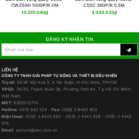
CWZ5GH 1000P/R 2M
CS5C 360P/R 0.5M
10.301.040₫
4.043.520₫
ĐĂNG KÝ NHẬN TIN
LIÊN HỆ
CÔNG TY TNHH GIẢI PHÁP TỰ ĐỘNG VÀ THIẾT BỊ ĐIỀU KHIỂN
Trụ sở:
59/4F Mỹ Hoà 3, X.Tân Xuân, H.Hóc Môn, TPHCM
VPGD:
34/30, Thạnh Xuân 38, Phường Thới An, T.p Hồ Chí Minh,
Việt Nam
MST:
0302012770
Hotline:
0919 840 024
-
Fax:
(028) 3 8443 803
Điện thoại:
(028) 3 8443 993
-
(028) 3 8443 926
-
(028) 3 8443
974
Email:
aschcm@asc.com.vn