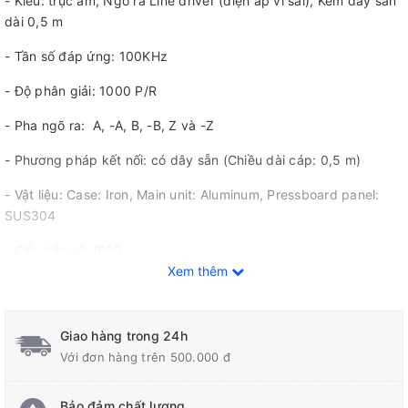
- Kiểu: trục âm, Ngõ ra Line driver (điện áp vi sai), Kèm dây sẵn
dài 0,5 m
- Tần số đáp ứng: 100KHz
- Độ phân giải: 1000 P/R
- Pha ngõ ra: A, -A, B, -B, Z và -Z
- Phương pháp kết nối: có dây sẵn (Chiều dài cáp: 0,5 m)
- Vật liệu: Case: Iron, Main unit: Aluminum, Pressboard panel:
SUS304
- Cấp bảo vệ: IP50
Xem thêm
Giao hàng trong 24h
Với đơn hàng trên 500.000 đ
Bảo đảm chất lượng