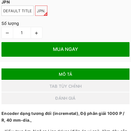
JPN
DEFAULT TITLE
JPN.
Số lượng
–
+
MUA NGAY
MÔ TẢ
TAB TÙY CHỈNH
ĐÁNH GIÁ
Encoder dạng tương đối (incremetal), Độ phân giải 1000 P /
R, 40 mm-dia.,