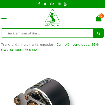
0
Toggle
navigation
Trang chủ
Incremental encoder
Cảm biến vòng quay: E6H-
CWZ3X 1000P/R 0.5M