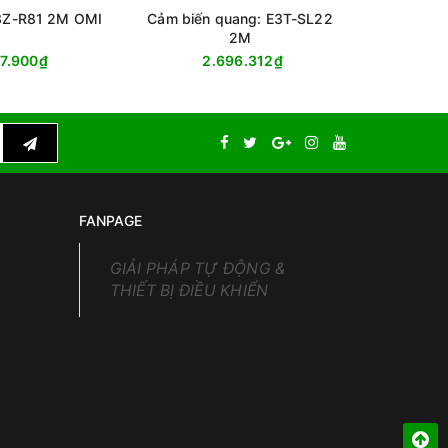
E3Z-R81 2M OMI
Cảm biến quang: E3T-SL22
Cảm biế
2M
47.900₫
2.696.312₫
9
FANPAGE
GIẢI PHÁP TỰ ĐỘNG &
THIẾT BỊ ĐIỀU KHIỂN