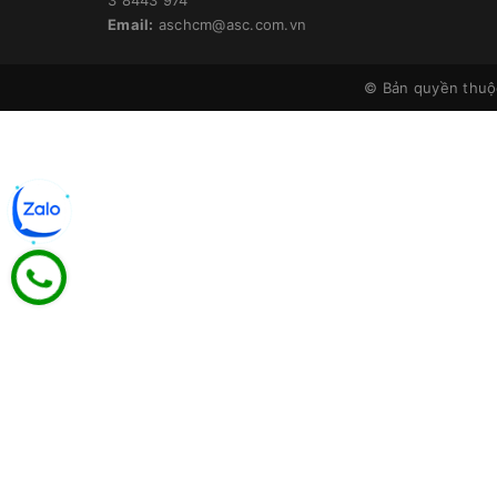
Email:
aschcm@asc.com.vn
© Bản quyền thu