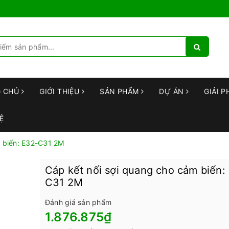
G CHỦ
GIỚI THIỆU
SẢN PHẨM
DỰ ÁN
GIẢI P
Ệ
m biến: E32-C31 2M
Cáp kết nối sợi quang cho cảm biến:
C31 2M
Đánh giá sản phẩm
1.876.875₫