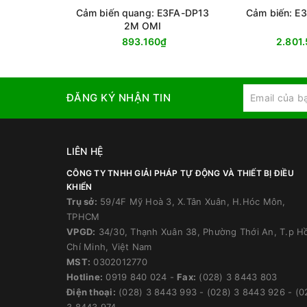
Cảm biến quang: E3FA-DP13
Cảm biến: E
2M OMI
893.160₫
2.801
ĐĂNG KÝ NHẬN TIN
LIÊN HỆ
CÔNG TY TNHH GIẢI PHÁP TỰ ĐỘNG VÀ THIẾT BỊ ĐIỀU
KHIỂN
Trụ sở:
59/4F Mỹ Hoà 3, X.Tân Xuân, H.Hóc Môn,
TPHCM
VPGD:
34/30, Thạnh Xuân 38, Phường Thới An, T.p H
Chí Minh, Việt Nam
MST:
0302012770
Hotline:
0919 840 024
-
Fax:
(028) 3 8443 803
Điện thoại:
(028) 3 8443 993
-
(028) 3 8443 926
-
(0
3 8443 974