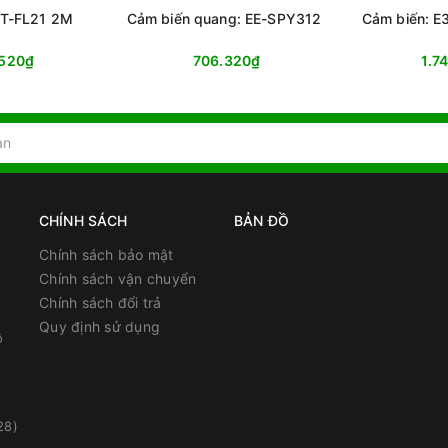
3T-FL21 2M
Cảm biến quang: EE-SPY312
Cảm biến: 
.520₫
706.320₫
1.7
CHÍNH SÁCH
BẢN ĐỒ
Chính sách bảo mật
Chính sách vận chuyển
Chính sách đổi trả
Quy định sử dụng
ồ
28)