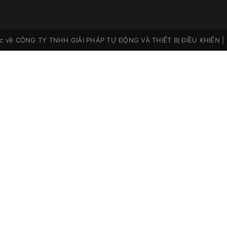
ộc về
CÔNG TY TNHH GIẢI PHÁP TỰ ĐỘNG VÀ THIẾT BỊ ĐIỀU KHIỂN
|