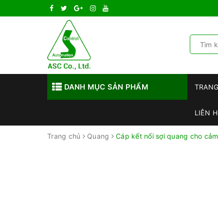
DANH MỤC SẢN PHẨM
TRAN
LIÊN H
Trang chủ
Quang
Cáp kết nối sợi quang cho cả