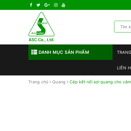
DANH MỤC SẢN PHẨM
TRAN
LIÊN H
Trang chủ
Quang
Cáp kết nối sợi quang cho cả