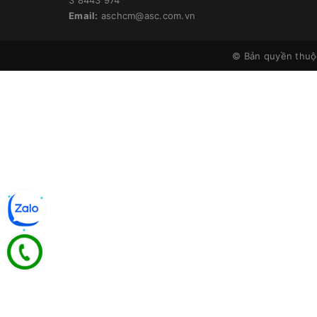
Email:
aschcm@asc.com.vn
© Bản quyền thu