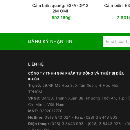
Cảm biến quang: E3FA-DP13
Cảm biến: E
2M OMI
893.160₫
2.801
ĐĂNG KÝ NHẬN TIN
LIÊN HỆ
CÔNG TY TNHH GIẢI PHÁP TỰ ĐỘNG VÀ THIẾT BỊ ĐIỀU
KHIỂN
Trụ sở:
59/4F Mỹ Hoà 3, X.Tân Xuân, H.Hóc Môn,
TPHCM
VPGD:
34/30, Thạnh Xuân 38, Phường Thới An, T.p H
Chí Minh, Việt Nam
MST:
0302012770
Hotline:
0919 840 024
-
Fax:
(028) 3 8443 803
Điện thoại:
(028) 3 8443 993
-
(028) 3 8443 926
-
(0
3 8443 974