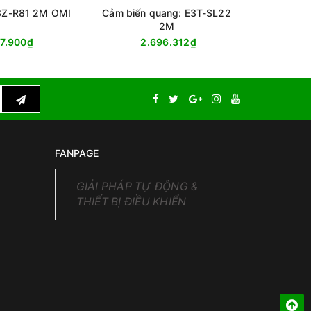
E3Z-R81 2M OMI
Cảm biến quang: E3T-SL22
Cảm biế
2M
47.900₫
2.696.312₫
9
FANPAGE
GIẢI PHÁP TỰ ĐỘNG &
THIẾT BỊ ĐIỀU KHIỂN