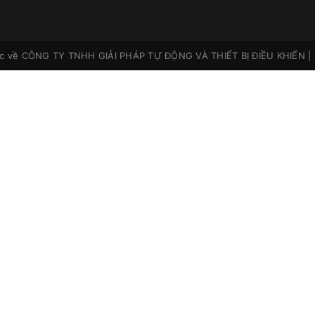
ộc về
CÔNG TY TNHH GIẢI PHÁP TỰ ĐỘNG VÀ THIẾT BỊ ĐIỀU KHIỂN
|