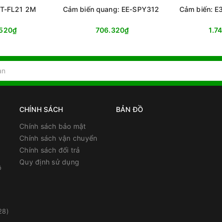
3T-FL21 2M
Cảm biến quang: EE-SPY312
Cảm biến: 
.520₫
706.320₫
1.7
CHÍNH SÁCH
BẢN ĐỒ
Chính sách bảo mật
Chính sách vận chuyển
Chính sách đổi trả
Quy định sử dụng
ồ
28)