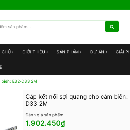
G CHỦ
GIỚI THIỆU
SẢN PHẨM
DỰ ÁN
GIẢI P
Ệ
m biến: E32-D33 2M
Cáp kết nối sợi quang cho cảm biến:
D33 2M
Đánh giá sản phẩm
1.902.450₫