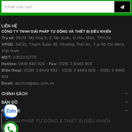
LIÊN HỆ
CÔNG TY TNHH GIẢI PHÁP TỰ ĐỘNG VÀ THIẾT BỊ ĐIỀU KHIỂN
Trụ sở:
59/4F Mỹ Hoà 3, X.Tân Xuân, H.Hóc Môn, TPHCM
VPGD:
34/30, Thạnh Xuân 38, Phường Thới An, T.p Hồ Chí Minh,
Việt Nam
MST:
0302012770
Hotline:
0919 840 024
-
Fax:
(028) 3 8443 803
Điện thoại:
(028) 3 8443 993
-
(028) 3 8443 926
-
(028) 3 8443
974
Email:
aschcm@asc.com.vn
CHÍNH SÁCH
BẢN ĐỒ
FANPAGE
GIẢI PHÁP TỰ ĐỘNG & THIẾT BỊ ĐIỀU KHIỂN