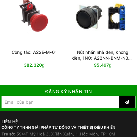
Công tắc: A22E-M-01
Nút nhấn nhả đen, không
đèn, 1NO: A22NN-BNM-NBA-
G100-NN
382.320₫
95.497₫
ĐĂNG KÝ NHẬN TIN
LIÊN HỆ
CÔNG TY TNHH GIẢI PHÁP TỰ ĐỘNG VÀ THIẾT BỊ ĐIỀU KHIỂN
Trụ sở:
59/4F Mỹ Hoà 3, X.Tân Xuân, H.Hóc Môn, TPHCM