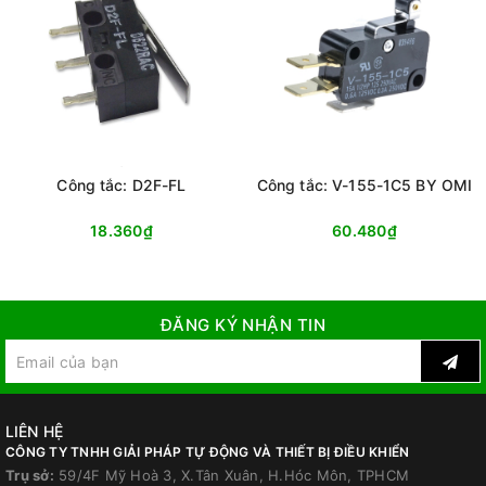
Công tắc: D2F-FL
Công tắc: V-155-1C5 BY OMI
18.360₫
60.480₫
ĐĂNG KÝ NHẬN TIN
LIÊN HỆ
CÔNG TY TNHH GIẢI PHÁP TỰ ĐỘNG VÀ THIẾT BỊ ĐIỀU KHIỂN
Trụ sở:
59/4F Mỹ Hoà 3, X.Tân Xuân, H.Hóc Môn, TPHCM