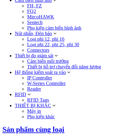
Cảm biến hình ảnh
FH, FZ
FQ2
MircoHAWK
Sentech
Phụ kiện cảm biến hình ảnh
Nút nhấn, Đèn báo
Loại phi 12, phi 16
Loại phi 22, phi 25, phi 30
Connectors
Thiết bị đo giám sát
Cảm biến môi trường
Thiết bị hỗ trợ chuyển đổi năng lượng
Hệ thống kiểm soát ra vào
IP Controller
W-Series Controller
Reader
RFID
RFID Tags
THIẾT BỊ KHÁC
Máy in
Phụ kiện khác
Sản phẩm cùng loại