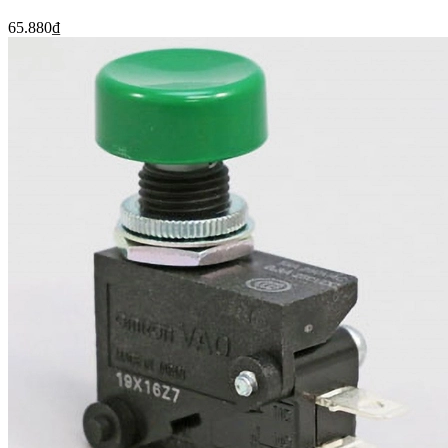
65.880₫