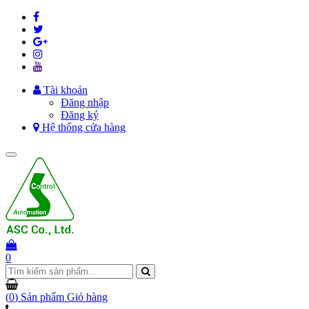
Tài khoản
Đăng nhập
Đăng ký
Hệ thống cửa hàng
Toggle
navigation
0
(
0
) Sản phẩm
Giỏ hàng