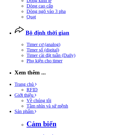
Dòng kinh tế
Dòng cao cấp
Dòng ngõ vào 3 pha
Quạt
Bộ định thời gian
Timer cơ (analog)
Timer số (digital)
Timer cài đặt tuần (Daily)
Phụ kiện cho timer
Xem thêm ...
Trang chủ
RFID
Giới thiệu
Về chúng tôi
Tầm nhìn và sứ mệnh
Sản phẩm
Cảm biến