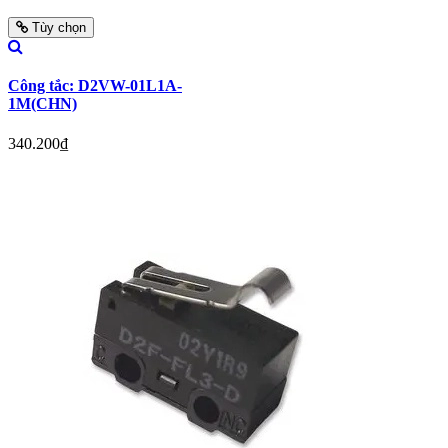
Tùy chọn
Công tắc: D2VW-01L1A-
1M(CHN)
340.200₫