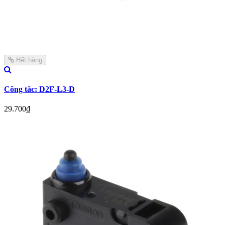
Hết hàng
Công tắc: D2F-L3-D
29.700₫