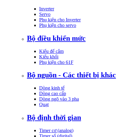
Inverter
Servo
Phụ kiện cho Inverter
Phụ kiện cho servo
Bộ điều khiển mức
Kiểu đế cắm
Kiểu khối
Phụ kiện cho 61F
Bộ nguồn - Các thiết bị khác
Dòng kinh tế
Dòng cao cấp
Dòng ngõ vào 3 pha
Quạt
Bộ định thời gian
Timer cơ (analog)
Timer số (digital)