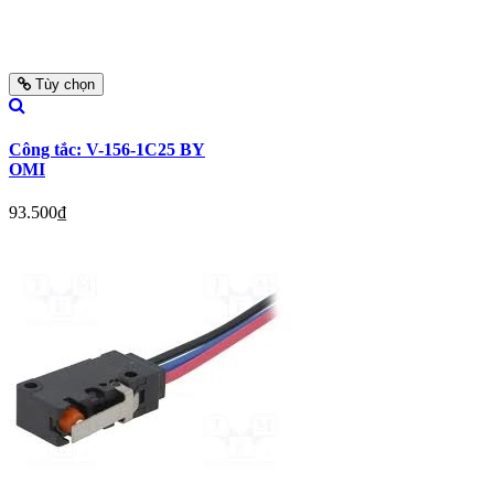
Tùy chọn
Công tắc: V-156-1C25 BY
OMI
93.500₫