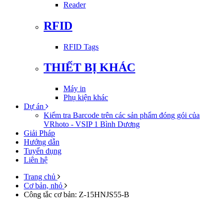
Reader
RFID
RFID Tags
THIẾT BỊ KHÁC
Máy in
Phụ kiện khác
Dự án
Kiểm tra Barcode trên các sản phẩm đóng gói của
VRhoto - VSIP 1 Bình Dương
Giải Pháp
Hướng dẫn
Tuyển dụng
Liên hệ
Trang chủ
Cơ bản, nhỏ
Công tắc cơ bản: Z-15HNJS55-B