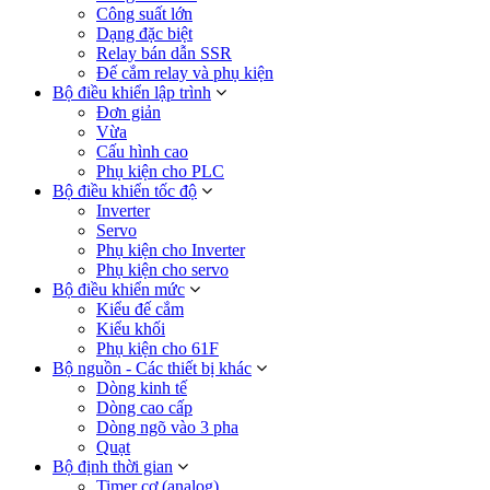
Công suất lớn
Dạng đặc biệt
Relay bán dẫn SSR
Đế cắm relay và phụ kiện
Bộ điều khiển lập trình
Đơn giản
Vừa
Cấu hình cao
Phụ kiện cho PLC
Bộ điều khiển tốc độ
Inverter
Servo
Phụ kiện cho Inverter
Phụ kiện cho servo
Bộ điều khiển mức
Kiểu đế cắm
Kiểu khối
Phụ kiện cho 61F
Bộ nguồn - Các thiết bị khác
Dòng kinh tế
Dòng cao cấp
Dòng ngõ vào 3 pha
Quạt
Bộ định thời gian
Timer cơ (analog)