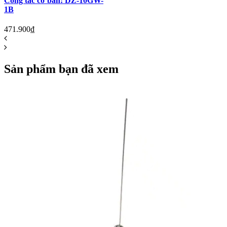
Công tắc cơ bản: DZ-10GW-
1B
471.900₫
Sản phẩm bạn đã xem