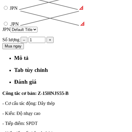
JPN
.JPN
JPN
Số lượng
–
+
Mua ngay
Mô tả
Tab tùy chỉnh
Đánh giá
Công tắc cơ bản: Z-15HNJS55-B
- Cơ cấu tác động: Dây thép
- Kiểu: Độ nhạy cao
- Tiếp điểm: SPDT