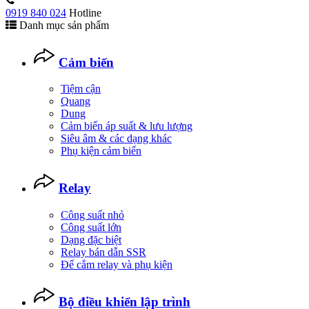
0919 840 024
Hotline
Danh mục sản phẩm
Cảm biến
Tiệm cận
Quang
Dung
Cảm biến áp suất & lưu lượng
Siêu âm & các dạng khác
Phụ kiện cảm biến
Relay
Công suất nhỏ
Công suất lớn
Dạng đặc biệt
Relay bán dẫn SSR
Đế cắm relay và phụ kiện
Bộ điều khiển lập trình