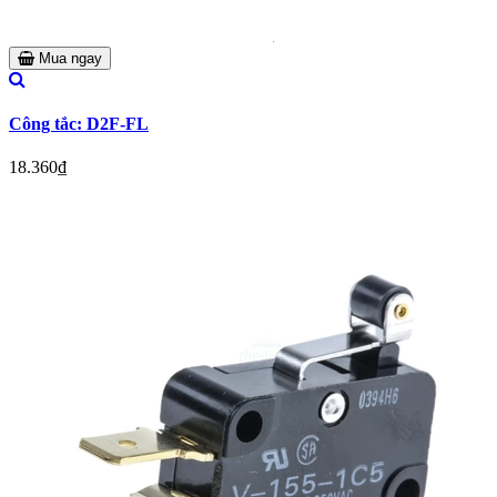
Mua ngay
Công tắc: D2F-FL
18.360₫