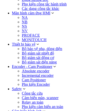
Phụ kiện công tắc hành trình
Các dạng công tắc khác
Màn hình cảm ứng HMI
NA
NB
NS
NV
PROFACE
MONITOUCH
Thiêt bị bảo vệ
Bộ bảo vệ pha, dòng điện
Bộ giám sát nhiệt độ
Bộ giám sát động cơ
Bộ giám sát điện năng
Encoder - Cam Positioner
Absolute encoder
Incremental encoder
Cam Positioner
Phụ kiện Encoder
Safety
Công tắc cửa
Cảm biến màn, scanner
Relay an toàn
Phụ kiện cảm biến an toàn