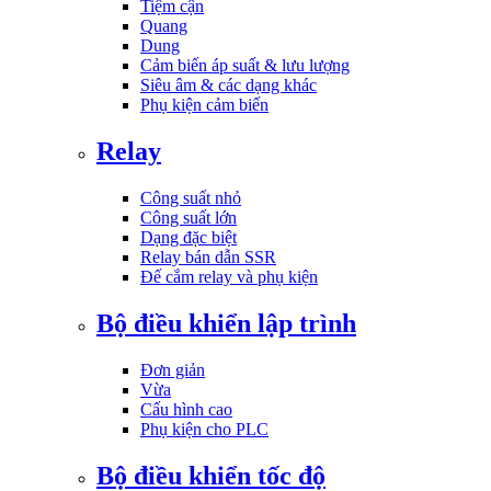
Tiệm cận
Quang
Dung
Cảm biến áp suất & lưu lượng
Siêu âm & các dạng khác
Phụ kiện cảm biến
Relay
Công suất nhỏ
Công suất lớn
Dạng đặc biệt
Relay bán dẫn SSR
Đế cắm relay và phụ kiện
Bộ điều khiển lập trình
Đơn giản
Vừa
Cấu hình cao
Phụ kiện cho PLC
Bộ điều khiển tốc độ