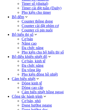
Timer số (digital)
Timer cài đặt tuần (Daily)
Phụ kiện cho timer
Bộ đếm
Counter thông dụng
Counter cài đặt phím cơ
Counter có pin nuôi
Bộ hiển thị số
Cơ bản
Nâng cao
Đa chức năng
Phụ kiện cho bộ hiển thị số
Bộ điều khiển nhiệt độ
Cơ bản, kinh tế
Đa chức năng
Đa vòng lặp
Phụ kiện đồng hồ nhiệt
Cảm biến nhiệt
Dòng kinh tế
Dòng cao cấp
Cảm biến nhiệt hồng ngoại
Công tắc hành trình
Cơ bản, nhỏ
Dạng hướng ngang
Dạng hướng dọc