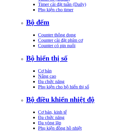
Timer cài đặt tuần (Daily)
Phụ kiện cho timer
Bộ đếm
Counter thông dụng
Counter cài đặt phím cơ
Counter có pin nuôi
Bộ hiển thị số
Cơ bản
Nâng cao
Đa chức năng
Phụ kiện cho bộ hiển thị số
Bộ điều khiển nhiệt độ
Cơ bản, kinh tế
Đa chức năng
Đa vòng lặp
Phụ kiện đồng hồ nhiệt