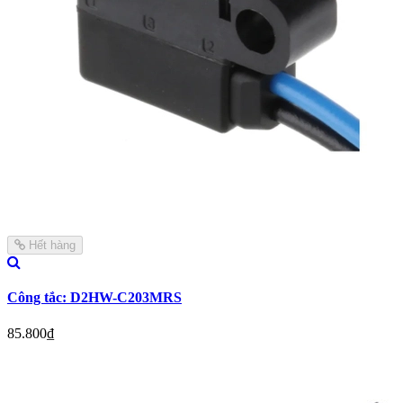
Hết hàng
Công tắc: D2HW-C203MRS
85.800₫