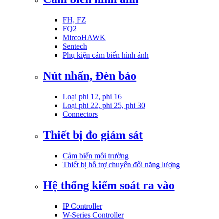
FH, FZ
FQ2
MircoHAWK
Sentech
Phụ kiện cảm biến hình ảnh
Nút nhấn, Đèn báo
Loại phi 12, phi 16
Loại phi 22, phi 25, phi 30
Connectors
Thiết bị đo giám sát
Cảm biến môi trường
Thiết bị hỗ trợ chuyển đổi năng lượng
Hệ thống kiểm soát ra vào
IP Controller
W-Series Controller