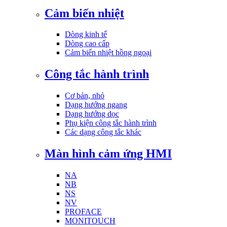
Cảm biến nhiệt
Dòng kinh tế
Dòng cao cấp
Cảm biến nhiệt hồng ngoại
Công tắc hành trình
Cơ bản, nhỏ
Dạng hướng ngang
Dạng hướng dọc
Phụ kiện công tắc hành trình
Các dạng công tắc khác
Màn hình cảm ứng HMI
NA
NB
NS
NV
PROFACE
MONITOUCH