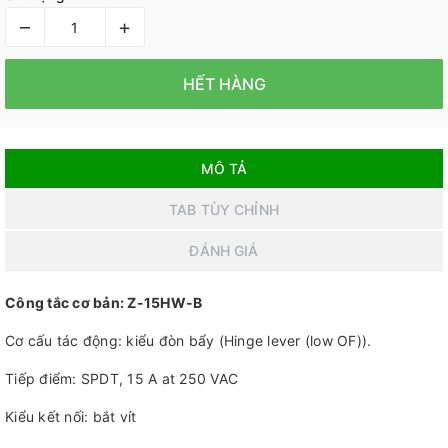
–
+
HẾT HÀNG
MÔ TẢ
TAB TÙY CHỈNH
ĐÁNH GIÁ
Công tắc cơ bản: Z-15HW-B
Cơ cấu tác động: kiểu đòn bẩy (Hinge lever (low OF)).
Tiếp điểm: SPDT, 15 A at 250 VAC
Kiểu kết nối: bắt vít