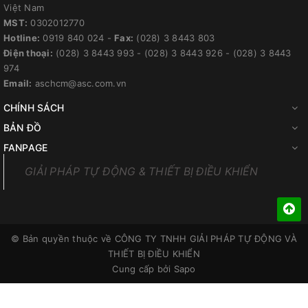
Việt Nam
MST:
0302012770
Hotline:
0919 840 024
-
Fax:
(028) 3 8443 803
Điện thoại:
(028) 3 8443 993
-
(028) 3 8443 926
-
(028) 3 8443
974
Email:
aschcm@asc.com.vn
CHÍNH SÁCH
BẢN ĐỒ
FANPAGE
GIẢI PHÁP TỰ ĐỘNG & THIẾT BỊ ĐIỀU KHIỂN
© Bản quyền thuộc về
CÔNG TY TNHH GIẢI PHÁP TỰ ĐỘNG VÀ
THIẾT BỊ ĐIỀU KHIỂN
Cung cấp bởi
Sapo