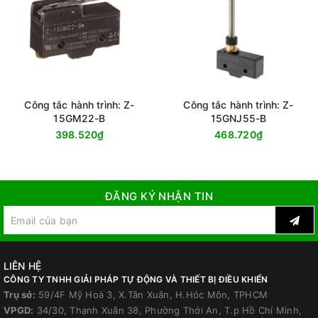
Công tắc hành trình: Z-
Công tắc hành trình: Z-
15GM22-B
15GNJ55-B
398.520₫
468.720₫
ĐĂNG KÝ NHẬN TIN
LIÊN HỆ
CÔNG TY TNHH GIẢI PHÁP TỰ ĐỘNG VÀ THIẾT BỊ ĐIỀU KHIỂN
Trụ sở:
59/4F Mỹ Hoà 3, X.Tân Xuân, H.Hóc Môn, TPHCM
VPGD:
34/30, Thạnh Xuân 38, Phường Thới An, T.p Hồ Chí Minh,