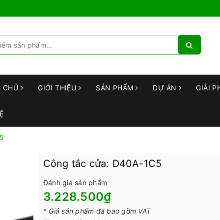
G CHỦ
GIỚI THIỆU
SẢN PHẨM
DỰ ÁN
GIẢI P
Ệ
C5
Công tắc cửa: D40A-1C5
Đánh giá sản phẩm
3.228.500₫
*
Giá sản phẩm đã bao gồm VAT