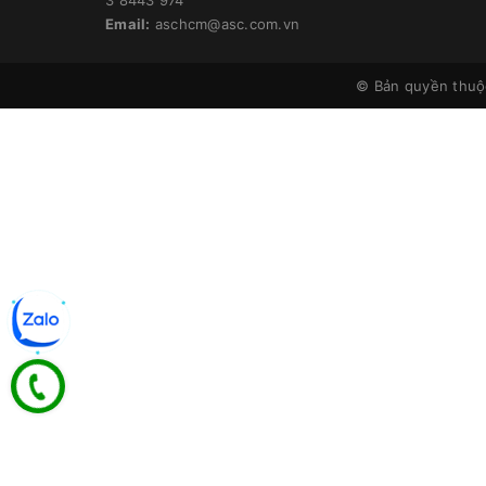
Email:
aschcm@asc.com.vn
© Bản quyền thu