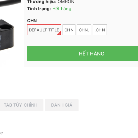
Thương hiệu:
OMRON
Tình trạng:
Hết hàng
CHN
DEFAULT TITLE
CHN
CHN.
.CHN
HẾT HÀNG
TAB TÙY CHỈNH
ĐÁNH GIÁ
le