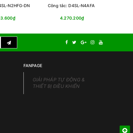
D4SL-N2HFG-DN
Công tắc: D4SL-N4AFA
Công tắ
33.600₫
4.270.200₫
4
FANPAGE
GIẢI PHÁP TỰ ĐỘNG &
THIẾT BỊ ĐIỀU KHIỂN