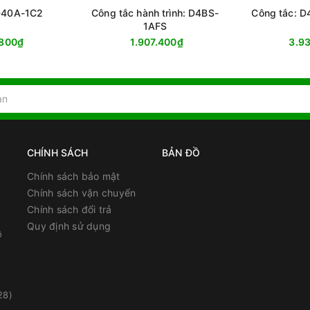
D40A-1C2
Công tắc hành trình: D4BS-
Công tắc: 
1AFS
.800₫
1.907.400₫
3.9
CHÍNH SÁCH
BẢN ĐỒ
Chính sách bảo mật
Chính sách vận chuyển
Chính sách đổi trả
Quy định sử dụng
ồ
28)