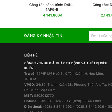
Công tắc hành trình: D4NL-
Công tắc: 
1AFG-B
4.141.800₫
2.143
ĐĂNG KÝ NHẬN TIN
LIÊN HỆ
CÔNG TY TNHH GIẢI PHÁP TỰ ĐỘNG VÀ THIẾT BỊ ĐIỀU
KHIỂN
Trụ sở:
59/4F Mỹ Hoà 3, X.Tân Xuân, H.Hóc Môn,
TPHCM
VPGD:
34/30, Thạnh Xuân 38, Phường Thới An, T.p H
Chí Minh, Việt Nam
MST:
0302012770
Hotline:
0919 840 024
-
Fax:
(028) 3 8443 803
Điện thoại:
(028) 3 8443 993
-
(028) 3 8443 926
-
(0
3 8443 974