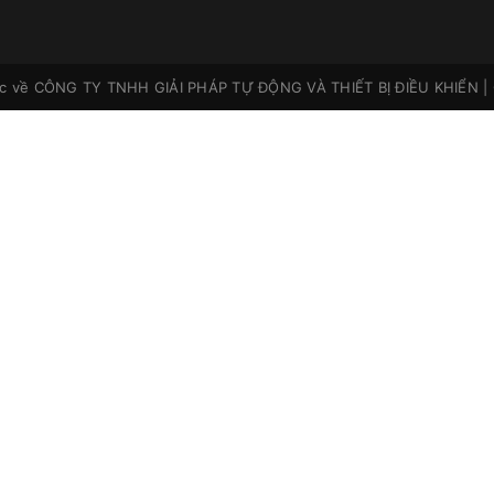
ộc về
CÔNG TY TNHH GIẢI PHÁP TỰ ĐỘNG VÀ THIẾT BỊ ĐIỀU KHIỂN
|