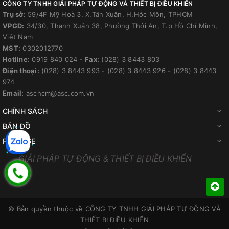
CÔNG TY TNHH GIẢI PHÁP TỰ ĐỘNG VÀ THIẾT BỊ ĐIỀU KHIỂN
Trụ sở:
59/4F Mỹ Hoà 3, X.Tân Xuân, H.Hóc Môn, TPHCM
VPGD:
34/30, Thạnh Xuân 38, Phường Thới An, T.p Hồ Chí Minh,
Việt Nam
MST:
0302012770
Hotline:
0919 840 024
-
Fax:
(028) 3 8443 803
Điện thoại:
(028) 3 8443 993
-
(028) 3 8443 926
-
(028) 3 8443
974
Email:
aschcm@asc.com.vn
CHÍNH SÁCH
BẢN ĐỒ
FANPAGE
GIẢI PHÁP TỰ ĐỘNG & THIẾT BỊ ĐIỀU KHIỂN
© Bản quyền thuộc về
CÔNG TY TNHH GIẢI PHÁP TỰ ĐỘNG VÀ
THIẾT BỊ ĐIỀU KHIỂN