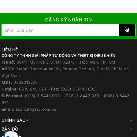
ĐĂNG KÝ NHẬN TIN
LIÊN HỆ
CÔNG TY TNHH GIẢI PHÁP TỰ ĐỘNG VÀ THIẾT BỊ ĐIỀU KHIỂN
Trụ sở:
59/4F Mỹ Hoà 3, X.Tân Xuân, H.Hóc Môn, TPHCM
VPGD:
34/30, Thạnh Xuân 38, Phường Thới An, T.p Hồ Chí Minh,
Việt Nam
MST:
0302012770
Hotline:
0919 840 024
-
Fax:
(028) 3 8443 803
Điện thoại:
(028) 3 8443 993
-
(028) 3 8443 926
-
(028) 3 8443
974
Email:
aschcm@asc.com.vn
CHÍNH SÁCH
BẢN ĐỒ