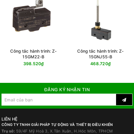
Công tắc hành trình: Z-
Công tắc hành trình: Z-
15GM22-B
15GNJ55-B
398.520₫
468.720₫
ĐĂNG KÝ NHẬN TIN
LIÊN HỆ
CÔNG TY TNHH GIẢI PHÁP TỰ ĐỘNG VÀ THIẾT BỊ ĐIỀU KHIỂN
Trụ sở:
59/4F Mỹ Hoà 3, X.Tân Xuân, H.Hóc Môn, TPHCM