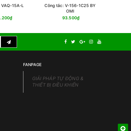
: VAQ-15A-L
Công tắc: V-156-1C25 BY
Công tắ
OMI
1.200₫
93.500₫
FANPAGE
GIẢI PHÁP TỰ ĐỘNG &
THIẾT BỊ ĐIỀU KHIỂN