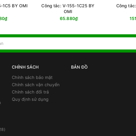
5-1C5 BY OMI
Công tắc: V-155-1C25 BY
Công tắc
OMI
80₫
65.880₫
15
CHÍNH SÁCH
BẢN ĐỒ
Chính sách bảo mật
Chính sách vận chuyển
Chính sách đổi trả
Quy định sử dụng
ồ
28)