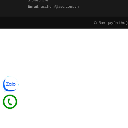
Email:
aschcm@asc.com.vn
© Bản quyền thu