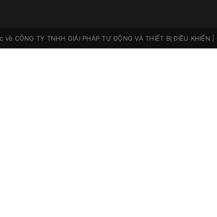
ộc về
CÔNG TY TNHH GIẢI PHÁP TỰ ĐỘNG VÀ THIẾT BỊ ĐIỀU KHIỂN
|