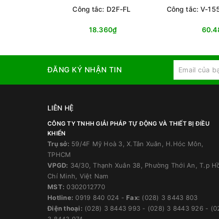
Công tắc: D2F-FL
Công tắc: V-15
18.360₫
60.4
ĐĂNG KÝ NHẬN TIN
LIÊN HỆ
CÔNG TY TNHH GIẢI PHÁP TỰ ĐỘNG VÀ THIẾT BỊ ĐIỀU
KHIỂN
Trụ sở:
59/4F Mỹ Hoà 3, X.Tân Xuân, H.Hóc Môn,
TPHCM
VPGD:
34/30, Thạnh Xuân 38, Phường Thới An, T.p H
Chí Minh, Việt Nam
MST:
0302012770
Hotline:
0919 840 024
-
Fax:
(028) 3 8443 803
Điện thoại:
(028) 3 8443 993
-
(028) 3 8443 926
-
(0
3 8443 974