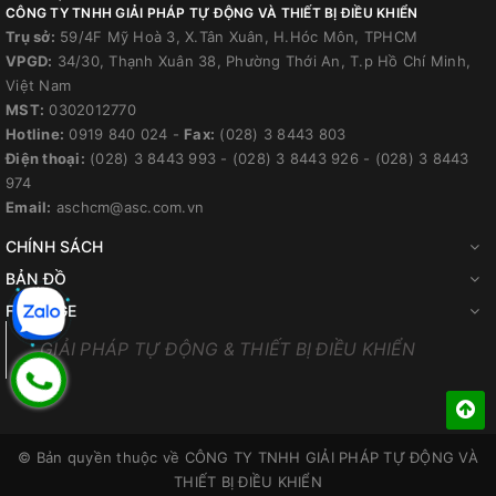
CÔNG TY TNHH GIẢI PHÁP TỰ ĐỘNG VÀ THIẾT BỊ ĐIỀU KHIỂN
Trụ sở:
59/4F Mỹ Hoà 3, X.Tân Xuân, H.Hóc Môn, TPHCM
VPGD:
34/30, Thạnh Xuân 38, Phường Thới An, T.p Hồ Chí Minh,
Việt Nam
MST:
0302012770
Hotline:
0919 840 024
-
Fax:
(028) 3 8443 803
Điện thoại:
(028) 3 8443 993
-
(028) 3 8443 926
-
(028) 3 8443
974
Email:
aschcm@asc.com.vn
CHÍNH SÁCH
BẢN ĐỒ
FANPAGE
GIẢI PHÁP TỰ ĐỘNG & THIẾT BỊ ĐIỀU KHIỂN
© Bản quyền thuộc về
CÔNG TY TNHH GIẢI PHÁP TỰ ĐỘNG VÀ
THIẾT BỊ ĐIỀU KHIỂN