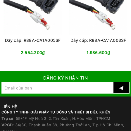
Dây cáp: R88A-CA1A005SF
Dây cáp: R88A-CA1A003SF
2.554.200₫
1.986.600₫
ĐĂNG KÝ NHẬN TIN
LIÊN HỆ
CÔNG TY TNHH GIẢI PHÁP TỰ ĐỘNG VÀ THIẾT BỊ ĐIỀU KHIỂN
Trụ sở:
59/4F Mỹ Hoà 3, X.Tân Xuân, H.Hóc Môn, TPHCM
VPGD:
34/30, Thạnh Xuân 38, Phường Thới An, T.p Hồ Chí Minh,