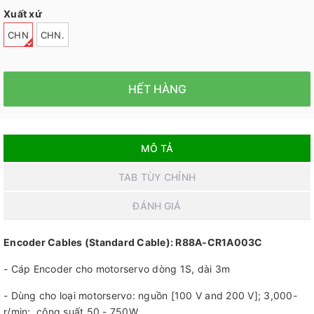
Xuất xứ
CHN
CHN.
HẾT HÀNG
MÔ TẢ
TAB TÙY CHỈNH
ĐÁNH GIÁ
Encoder Cables (Standard Cable): R88A-CR1A003C
- Cáp Encoder cho motorservo dòng 1S, dài 3m
- Dùng cho loại motorservo: nguồn [100 V and 200 V]; 3,000-
r/min; công suất 50 - 750W