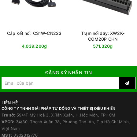
Cáp kết nối: CS1W-CN223
Trạm nối dây: XW2K-
COM20P CHN
4.039.200₫
571.320₫
ĐĂNG KÝ NHẬN TIN
LIÊN HỆ
CÔNG TY TNHH GIẢI PHÁP TỰ ĐỘNG VÀ THIẾT BỊ ĐIỀU KHIỂN
Trụ sở:
59/4F Mỹ Hoà 3, X.Tân Xuân, H.Hóc Môn, TPHCM
VPGD:
34/30, Thạnh Xuân 38, Phường Thới An, T.p Hồ Chí Minh,
Việt Nam
MST:
0302012770