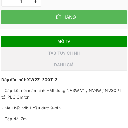
–
+
HẾT HÀNG
MÔ TẢ
TAB TÙY CHỈNH
ĐÁNH GIÁ
Dây đầu nối: XW2Z-200T-3
- Cáp kết nối màn hình HMI dòng NV3W-V1 / NV4W / NV3QPT
tới PLC Omron
- Kiểu kết nối: 1 đầu đực 9-pin
- Cáp dài 2m