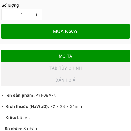
Số lượng
–
+
MUA NGAY
MÔ TẢ
TAB TÙY CHỈNH
ĐÁNH GIÁ
-
Tên sản phẩm:
PYF08A-N
-
Kích thước (HxWxD):
72 x 23 x 31mm
-
Kiểu:
bắt vít
-
Số chân:
8 chân