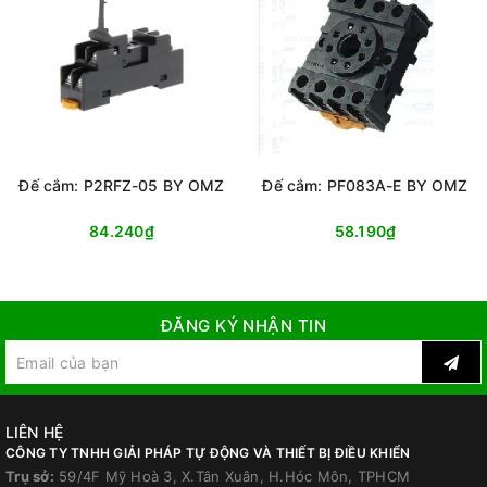
Đế cắm: P2RFZ-05 BY OMZ
Đế cắm: PF083A-E BY OMZ
84.240₫
58.190₫
ĐĂNG KÝ NHẬN TIN
LIÊN HỆ
CÔNG TY TNHH GIẢI PHÁP TỰ ĐỘNG VÀ THIẾT BỊ ĐIỀU KHIỂN
Trụ sở:
59/4F Mỹ Hoà 3, X.Tân Xuân, H.Hóc Môn, TPHCM