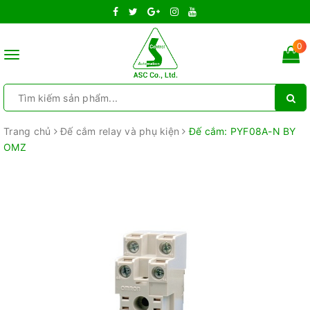
0
Toggle
navigation
Trang chủ
Đế cắm relay và phụ kiện
Đế cắm: PYF08A-N BY
OMZ