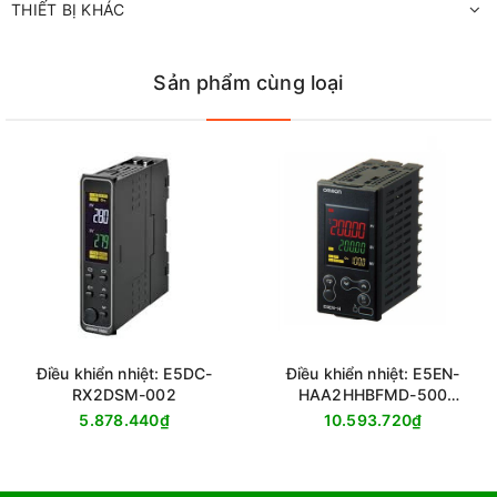
THIẾT BỊ KHÁC
Sản phẩm cùng loại
Điều khiển nhiệt: E5DC-
Điều khiển nhiệt: E5EN-
RX2DSM-002
HAA2HHBFMD-500
AC/DC24
5.878.440₫
10.593.720₫