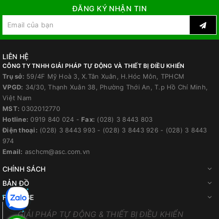
ĐĂNG KÝ NHẬN TIN
LIÊN HỆ
CÔNG TY TNHH GIẢI PHÁP TỰ ĐỘNG VÀ THIẾT BỊ ĐIỀU KHIỂN
Trụ sở:
59/4F Mỹ Hoà 3, X.Tân Xuân, H.Hóc Môn, TPHCM
VPGD:
34/30, Thạnh Xuân 38, Phường Thới An, T.p Hồ Chí Minh,
Việt Nam
MST:
0302012770
Hotline:
0919 840 024
-
Fax:
(028) 3 8443 803
Điện thoại:
(028) 3 8443 993
-
(028) 3 8443 926
-
(028) 3 8443
974
Email:
aschcm@asc.com.vn
CHÍNH SÁCH
BẢN ĐỒ
FANPAGE
GIẢI PHÁP TỰ ĐỘNG & THIẾT BỊ ĐIỀU KHIỂN