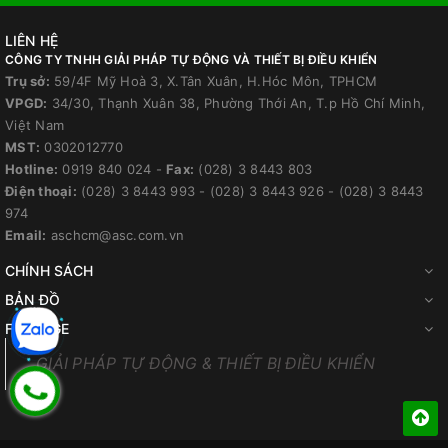
LIÊN HỆ
CÔNG TY TNHH GIẢI PHÁP TỰ ĐỘNG VÀ THIẾT BỊ ĐIỀU KHIỂN
Trụ sở:
59/4F Mỹ Hoà 3, X.Tân Xuân, H.Hóc Môn, TPHCM
VPGD:
34/30, Thạnh Xuân 38, Phường Thới An, T.p Hồ Chí Minh,
Việt Nam
MST:
0302012770
Hotline:
0919 840 024
-
Fax:
(028) 3 8443 803
Điện thoại:
(028) 3 8443 993
-
(028) 3 8443 926
-
(028) 3 8443
974
Email:
aschcm@asc.com.vn
CHÍNH SÁCH
BẢN ĐỒ
FANPAGE
GIẢI PHÁP TỰ ĐỘNG & THIẾT BỊ ĐIỀU KHIỂN