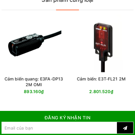
Cảm biến quang: E3FA-DP13
Cảm biến: E3T-FL21 2M
2M OMI
893.160₫
2.801.520₫
ĐĂNG KÝ NHẬN TIN