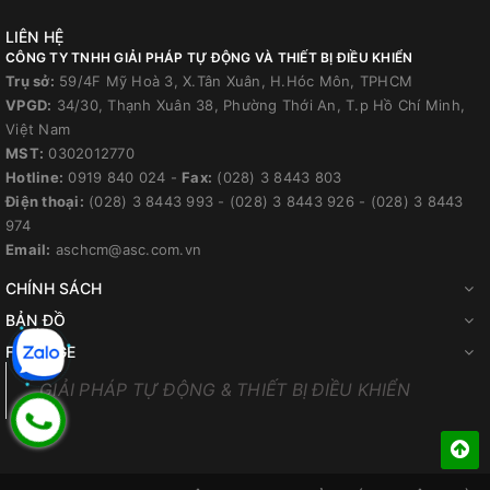
LIÊN HỆ
CÔNG TY TNHH GIẢI PHÁP TỰ ĐỘNG VÀ THIẾT BỊ ĐIỀU KHIỂN
Trụ sở:
59/4F Mỹ Hoà 3, X.Tân Xuân, H.Hóc Môn, TPHCM
VPGD:
34/30, Thạnh Xuân 38, Phường Thới An, T.p Hồ Chí Minh,
Việt Nam
MST:
0302012770
Hotline:
0919 840 024
-
Fax:
(028) 3 8443 803
Điện thoại:
(028) 3 8443 993
-
(028) 3 8443 926
-
(028) 3 8443
974
Email:
aschcm@asc.com.vn
CHÍNH SÁCH
BẢN ĐỒ
FANPAGE
GIẢI PHÁP TỰ ĐỘNG & THIẾT BỊ ĐIỀU KHIỂN