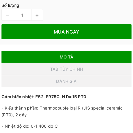
Số lượng
–
+
MUA NGAY
MÔ TẢ
TAB TÙY CHỈNH
ĐÁNH GIÁ
Cảm biến nhiệt: E52-PR75C-N D=15 PT0
- Kiểu thành phần: Thermocouple loại R (JIS special ceramic
(PT0), 2 dây
- Nhiệt độ đo: 0-1,400 độ C