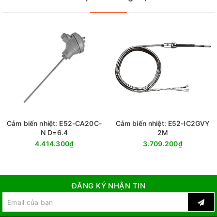
Cảm biến nhiệt: E52-CA20C-
Cảm biến nhiệt: E52-IC2GVY
N D=6.4
2M
4.414.300₫
3.709.200₫
ĐĂNG KÝ NHẬN TIN