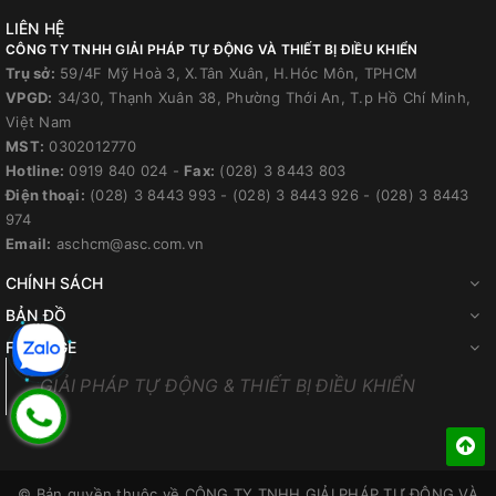
LIÊN HỆ
CÔNG TY TNHH GIẢI PHÁP TỰ ĐỘNG VÀ THIẾT BỊ ĐIỀU KHIỂN
Trụ sở:
59/4F Mỹ Hoà 3, X.Tân Xuân, H.Hóc Môn, TPHCM
VPGD:
34/30, Thạnh Xuân 38, Phường Thới An, T.p Hồ Chí Minh,
Việt Nam
MST:
0302012770
Hotline:
0919 840 024
-
Fax:
(028) 3 8443 803
Điện thoại:
(028) 3 8443 993
-
(028) 3 8443 926
-
(028) 3 8443
974
Email:
aschcm@asc.com.vn
CHÍNH SÁCH
BẢN ĐỒ
FANPAGE
GIẢI PHÁP TỰ ĐỘNG & THIẾT BỊ ĐIỀU KHIỂN
© Bản quyền thuộc về
CÔNG TY TNHH GIẢI PHÁP TỰ ĐỘNG VÀ